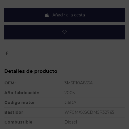
Añadir a la cesta
Detalles de producto
OEM:
3M5F10A855A
Año fabricación
2005
Código motor
G6DA
Bastidor
WF0MXXGCDM5P32765
Combustible
Diesel