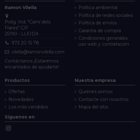
Ramon Vilella
Política ambiental
Política de redes sociales
Políg. Ind. "Camí dels
Política de envíos
Frares" C/F
Garantía de compra
25190 - LLEIDA
Condiciones generales
973 20 15 78
uso web y contratación
vilella@ramonvilella.com
Contáctanos
¡Estaremos
encantados de ayudarte!
Productos
Nuestra empresa
Ofertas
Quienes somos
Novedades
Contacte con nosotros
Los más vendidos
Mapa del sitio
Síguenos en