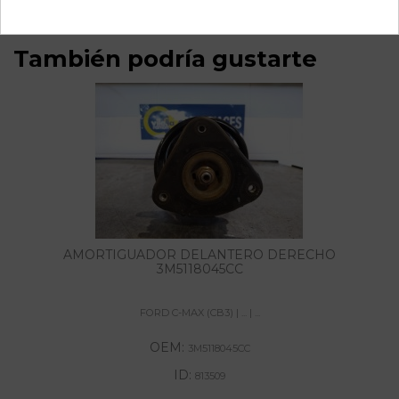
También podría gustarte
AMORTIGUADOR DELANTERO DERECHO
3M5118045CC
FORD C-MAX (CB3) | ... | ...
OEM:
3M5118045CC
ID:
813509