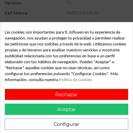
Versión
* | ...
Ref.Marca
4M5T10849GM
Modelo
C-MAX (CB3) * | ...
Las cookies son importantes para ti, influyen en tu experiencia de
Tipo vehículo
Turismo
navegación, nos ayudan a proteger tu privacidad y permiten realizar
Almacén
49349
las peticiones que nos solicites a través de la web. Utilizamos cookies
propias y de terceros para analizar nuestros servicios y mostrarte
SubAlmacén
383
publicidad relacionada con tus preferencias en base a un perfil
elaborado con tus hábitos de navegación. Puedes "Aceptar" o
SubSubAlmacén
100029800
"Rechazar" aquellas cookies que no sean técnicas, así como
configurar tus preferencias pulsando "Configurar Cookies". Más
ID:
813518
información, consulta nuestra
Política de Cookies
Fecha disponible:
2022-05-25
Rechazar
Descripción
Aceptar
Recambio de cuadro instrumentos para ford c-max (cb3) | ...
| ... referencia OEM IAM 3M5F10A855A 4M5T10849GM
Configurar