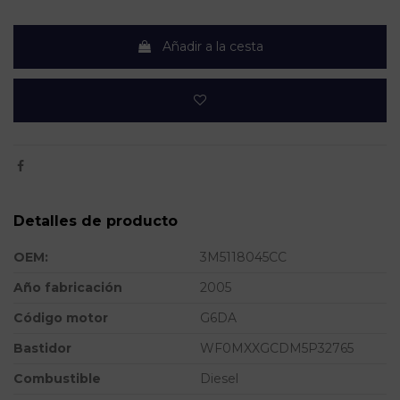
Añadir a la cesta
Detalles de producto
OEM:
3M5118045CC
Año fabricación
2005
Código motor
G6DA
Bastidor
WF0MXXGCDM5P32765
Combustible
Diesel