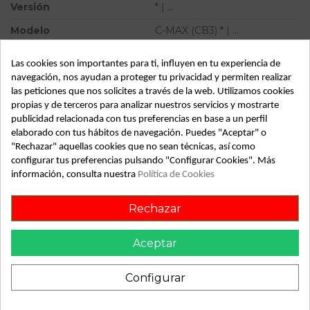
Versión
* | ...
Modelo
C-MAX (CB3) * | ...
Tipo vehículo
Turismo
Las cookies son importantes para ti, influyen en tu experiencia de
Almacén
49349
navegación, nos ayudan a proteger tu privacidad y permiten realizar
las peticiones que nos solicites a través de la web. Utilizamos cookies
SubAlmacén
366
propias y de terceros para analizar nuestros servicios y mostrarte
publicidad relacionada con tus preferencias en base a un perfil
SubSubAlmacén
100029309
elaborado con tus hábitos de navegación. Puedes "Aceptar" o
"Rechazar" aquellas cookies que no sean técnicas, así como
ID:
813509
configurar tus preferencias pulsando "Configurar Cookies". Más
Fecha disponible:
2022-05-25
información, consulta nuestra
Política de Cookies
Rechazar
Descripción
Aceptar
Recambio de amortiguador delantero derecho para ford c-
max (cb3) | ... | ... referencia OEM IAM 3M5118045CC
Configurar