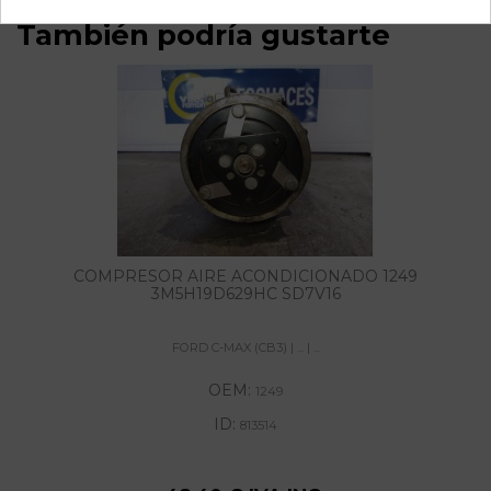
También podría gustarte
COMPRESOR AIRE ACONDICIONADO 1249
3M5H19D629HC SD7V16
FORD C-MAX (CB3) | ... | ...
OEM:
1249
ID:
813514