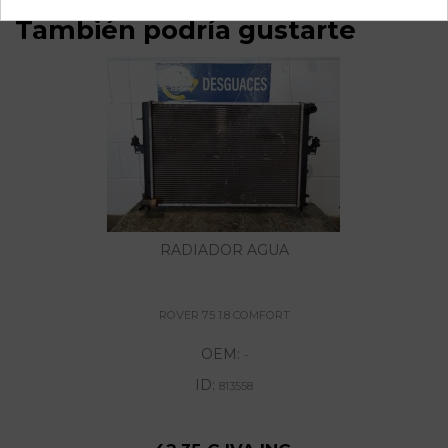
También podría gustarte
RADIADOR AGUA
ROVER 75 1.8 COMFORT
OEM:
-
ID:
813558