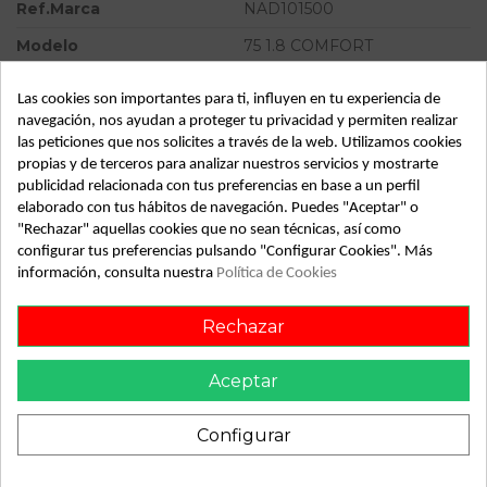
Ref.Marca
NAD101500
Modelo
75 1.8 COMFORT
Tipo vehículo
Turismo
Las cookies son importantes para ti, influyen en tu experiencia de
Almacén
49349
navegación, nos ayudan a proteger tu privacidad y permiten realizar
las peticiones que nos solicites a través de la web. Utilizamos cookies
SubAlmacén
364
propias y de terceros para analizar nuestros servicios y mostrarte
publicidad relacionada con tus preferencias en base a un perfil
SubSubAlmacén
100029711
elaborado con tus hábitos de navegación. Puedes "Aceptar" o
"Rechazar" aquellas cookies que no sean técnicas, así como
ID:
813562
configurar tus preferencias pulsando "Configurar Cookies". Más
Fecha disponible:
2022-05-26
información, consulta nuestra
Política de Cookies
Rechazar
Descripción
Aceptar
Recambio de motor arranque para rover 75 1.8 comfort
referencia OEM IAM 2280007801 NAD101500
Configurar