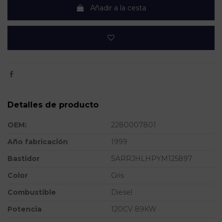
Añadir a la cesta
Detalles de producto
OEM:
2280007801
Año fabricación
1999
Bastidor
SARRJHLHPYM125897
Color
Gris
Combustible
Diesel
Potencia
120CV 89KW