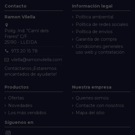
Contacto
Información legal
Ramon Vilella
Política ambiental
Política de redes sociales
Políg. Ind. "Camí dels
Política de envíos
Frares" C/F
Garantía de compra
25190 - LLEIDA
Condiciones generales
973 20 15 78
uso web y contratación
vilella@ramonvilella.com
Contáctanos
¡Estaremos
encantados de ayudarte!
Productos
Nuestra empresa
Ofertas
Quienes somos
Novedades
Contacte con nosotros
Los más vendidos
Mapa del sitio
Síguenos en