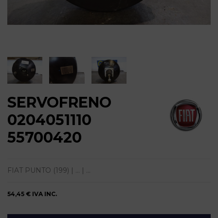
SERVOFRENO
0204051110
55700420
FIAT PUNTO (199) | ... | ...
54,45 €
IVA INC.