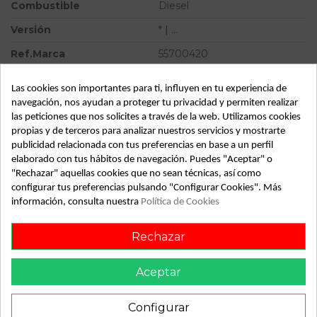
Combustible
Diesel
Versión
* | ...
Ref.Marca
55700420
Modelo
PUNTO (199) * | ...
Las cookies son importantes para ti, influyen en tu experiencia de
Tipo vehículo
Turismo
navegación, nos ayudan a proteger tu privacidad y permiten realizar
las peticiones que nos solicites a través de la web. Utilizamos cookies
Almacén
49349
propias y de terceros para analizar nuestros servicios y mostrarte
publicidad relacionada con tus preferencias en base a un perfil
SubAlmacén
374
elaborado con tus hábitos de navegación. Puedes "Aceptar" o
SubSubAlmacén
100029559
"Rechazar" aquellas cookies que no sean técnicas, así como
configurar tus preferencias pulsando "Configurar Cookies". Más
información, consulta nuestra
Política de Cookies
ID:
813824
Fecha disponible:
2022-05-31
Rechazar
Aceptar
Descripción
Recambio de servofreno para fiat punto (199) | ... | ...
Configurar
referencia OEM IAM 0204051110 55700420