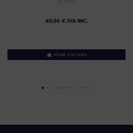
ID:
787379
60,50 € IVA INC.
Añadir a la cesta