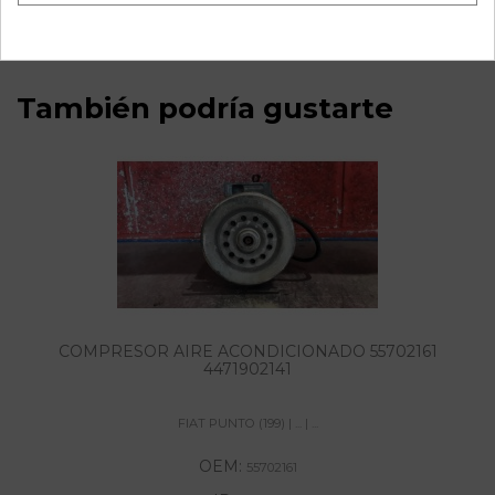
También podría gustarte
COMPRESOR AIRE ACONDICIONADO 55702161
4471902141
FIAT PUNTO (199) | ... | ...
OEM:
55702161