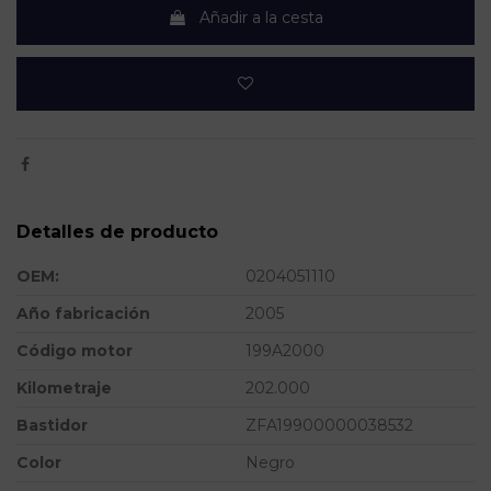
Añadir a la cesta
Detalles de producto
OEM:
0204051110
Año fabricación
2005
Código motor
199A2000
Kilometraje
202.000
Bastidor
ZFA19900000038532
Color
Negro