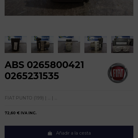
ABS 0265800421
0265231535
FIAT PUNTO (199) | ... | ...
72,60 €
IVA INC.
Añadir a la cesta