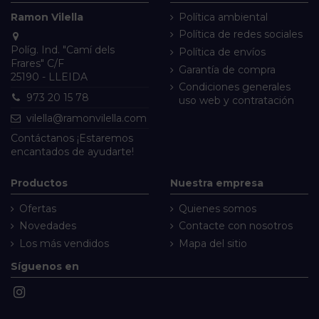
Ramon Vilella
Política ambiental
Política de redes sociales
Políg. Ind. "Camí dels
Política de envíos
Frares" C/F
Garantía de compra
25190 - LLEIDA
Condiciones generales
973 20 15 78
uso web y contratación
vilella@ramonvilella.com
Contáctanos
¡Estaremos
encantados de ayudarte!
Productos
Nuestra empresa
Ofertas
Quienes somos
Novedades
Contacte con nosotros
Los más vendidos
Mapa del sitio
Síguenos en