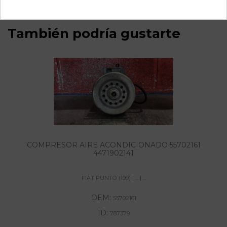
También podría gustarte
COMPRESOR AIRE ACONDICIONADO 55702161
4471902141
FIAT PUNTO (199) | ... | ...
OEM:
55702161
ID:
787379