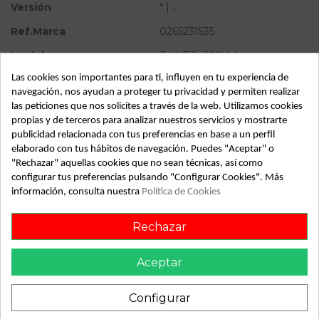
Versión
* | ...
Ref.Marca
0265231535
Modelo
PUNTO (199) * | ...
Las cookies son importantes para ti, influyen en tu experiencia de
Tipo vehículo
Turismo
navegación, nos ayudan a proteger tu privacidad y permiten realizar
Almacén
49349
las peticiones que nos solicites a través de la web. Utilizamos cookies
propias y de terceros para analizar nuestros servicios y mostrarte
SubAlmacén
383
publicidad relacionada con tus preferencias en base a un perfil
elaborado con tus hábitos de navegación. Puedes "Aceptar" o
SubSubAlmacén
100029795
"Rechazar" aquellas cookies que no sean técnicas, así como
configurar tus preferencias pulsando "Configurar Cookies". Más
ID:
813830
información, consulta nuestra
Política de Cookies
Fecha disponible:
2022-05-31
Rechazar
Descripción
Aceptar
Recambio de abs para fiat punto (199) | ... | ... referencia
OEM IAM 0265800421 0265231535
Configurar