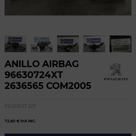
ANILLO AIRBAG
96630724XT
2636565 COM2005
PEUGEOT 207
72,60 €
IVA INC.