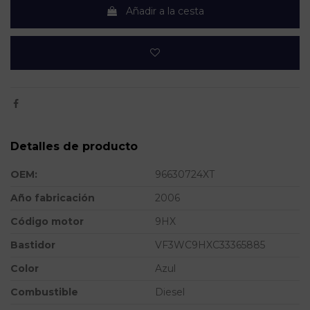
Añadir a la cesta
Detalles de producto
OEM:
96630724XT
Año fabricación
2006
Código motor
9HX
Bastidor
VF3WC9HXC33365885
Color
Azul
Combustible
Diesel