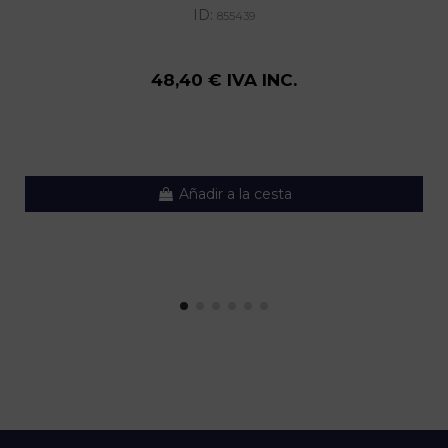
ID:
855439
48,40 € IVA INC.
Añadir a la cesta