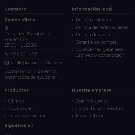
Contacto
Información legal
Ramon Vilella
Política ambiental
Política de redes sociales
Políg. Ind. "Camí dels
Política de envíos
Frares" C/F
Garantía de compra
25190 - LLEIDA
Condiciones generales
973 20 15 78
uso web y contratación
vilella@ramonvilella.com
Contáctanos
¡Estaremos
encantados de ayudarte!
Productos
Nuestra empresa
Ofertas
Quienes somos
Novedades
Contacte con nosotros
Los más vendidos
Mapa del sitio
Síguenos en