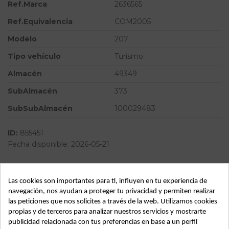
Ref.Marca
2636565
Ref.Equivalencia
COM2005
Modelo
207
Tipo vehículo
Turismo
Almacén
49349
SubAlmacén
373
SubSubAlmacén
100029483
ID:
855451
Fecha disponible:
2026-05-21
Descripción
Las cookies son importantes para ti, influyen en tu experiencia de
navegación, nos ayudan a proteger tu privacidad y permiten realizar
Recambio de anillo airbag para peugeot 207 referencia
las peticiones que nos solicites a través de la web. Utilizamos cookies
OEM IAM 96630724XT 2636565 COM2005
propias y de terceros para analizar nuestros servicios y mostrarte
publicidad relacionada con tus preferencias en base a un perfil