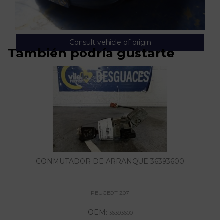
Consult vehicle of origin
También podría gustarte
CONMUTADOR DE ARRANQUE 36393600
PEUGEOT 207
OEM:
36393600