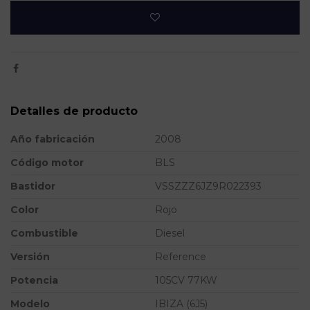
Detalles de producto
Año fabricación
2008
Código motor
BLS
Bastidor
VSSZZZ6JZ9R022393
Color
Rojo
Combustible
Diesel
Versión
Reference
Potencia
105CV 77KW
Modelo
IBIZA (6J5)