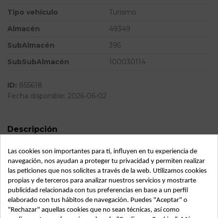
Tipo vehículo
Turismo
Almacén
49349
SubAlmacén
395
SubSubAlmacén
100030114
ID:
855618
Fecha disponible:
2026-06-02
Descripción
Recambio de valvula egr para seat ibiza (6j5) reference
Las cookies son importantes para ti, influyen en tu experiencia de
referencia OEM IAM
navegación, nos ayudan a proteger tu privacidad y permiten realizar
las peticiones que nos solicites a través de la web. Utilizamos cookies
propias y de terceros para analizar nuestros servicios y mostrarte
publicidad relacionada con tus preferencias en base a un perfil
elaborado con tus hábitos de navegación. Puedes "Aceptar" o
Vehículo de origen
"Rechazar" aquellas cookies que no sean técnicas, así como