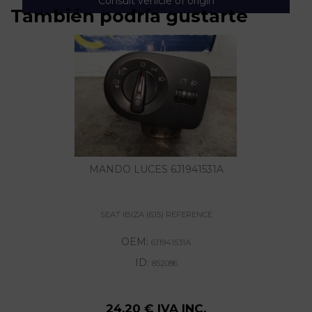
Consult vehicle of origin
También podría gustarte
MANDO LUCES 6J1941531A
SEAT IBIZA (6J5) REFERENCE
OEM:
6J1941531A
ID:
852086
24,20 € IVA INC.