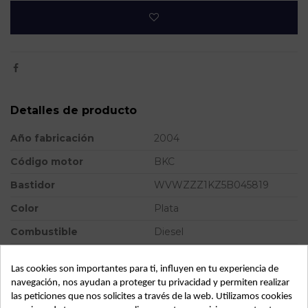
Detalles de producto
Año fabricación
2004
Código motor
BKC
Bastidor
WVWZZZ1KZ5B045819
Color
Plata
Combustible
Diesel
Versión
*
Las cookies son importantes para ti, influyen en tu experiencia de
Modelo
GOLF V BERLINA (1K1)
navegación, nos ayudan a proteger tu privacidad y permiten realizar
las peticiones que nos solicites a través de la web. Utilizamos cookies
Tipo vehículo
Turismo