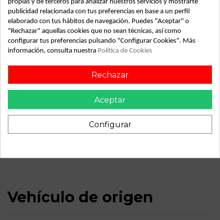
propias y de terceros para analizar nuestros servicios y mostrarte
publicidad relacionada con tus preferencias en base a un perfil
Almacén
49349
elaborado con tus hábitos de navegación. Puedes "Aceptar" o
SubAlmacén
386
"Rechazar" aquellas cookies que no sean técnicas, así como
configurar tus preferencias pulsando "Configurar Cookies". Más
SubSubAlmacén
100029995
información, consulta nuestra
Política de Cookies
ID:
855593
Rechazar
Fecha disponible:
2026-06-02
Aceptar
Descripción
Configurar
Recambio de parasol izquierdo para volkswagen golf v
berlina (1k1) referencia OEM IAM
Vehículo de origen