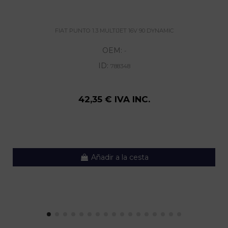
FIAT PUNTO 1.3 MULTIJET 16V 90 DYNAMIC
OEM:
-
ID:
788348
42,35 € IVA INC.
Añadir a la cesta