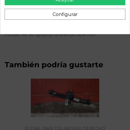
Configurar
Descripción
Recambio de piloto trasero izquierdo para fiat punto 1.3
multijet 16v 90 dynamic referencia OEM IAM
También podría gustarte
ELEVALUNAS DELANTERO DERECHO