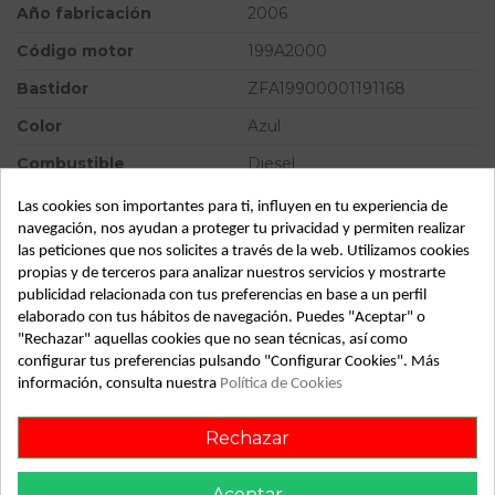
Año fabricación
2006
Código motor
199A2000
Bastidor
ZFA19900001191168
Color
Azul
Combustible
Diesel
Potencia
90CV 67KW
Las cookies son importantes para ti, influyen en tu experiencia de
navegación, nos ayudan a proteger tu privacidad y permiten realizar
Modelo
Punto 1.3 Multijet 16v 90
las peticiones que nos solicites a través de la web. Utilizamos cookies
Dynamic
propias y de terceros para analizar nuestros servicios y mostrarte
publicidad relacionada con tus preferencias en base a un perfil
Tipo vehículo
Turismo
elaborado con tus hábitos de navegación. Puedes "Aceptar" o
Almacén
49349
"Rechazar" aquellas cookies que no sean técnicas, así como
configurar tus preferencias pulsando "Configurar Cookies". Más
SubAlmacén
366
información, consulta nuestra
Política de Cookies
SubSubAlmacén
100029312
Rechazar
ID:
788368
Fecha disponible:
2022-04-04
Aceptar