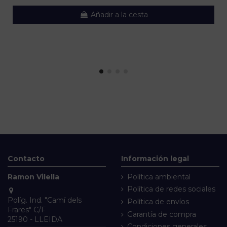
Añadir a la cesta
Contacto
Información legal
Ramon Vilella
Política ambiental
Política de redes sociales
Políg. Ind. "Camí dels
Política de envíos
Frares" C/F
Garantía de compra
25190 - LLEIDA
Condiciones generales