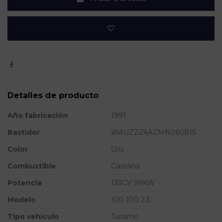
Detalles de producto
Año fabricación
1991
Bastidor
WAUZZZ4AZMN060815
Color
Gris
Combustible
Gasolina
Potencia
133CV 99KW
Modelo
100 100 2.3
Tipo vehículo
Turismo