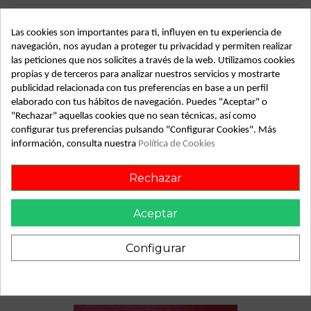
Almacén
49349
Las cookies son importantes para ti, influyen en tu experiencia de
SubAlmacén
368
navegación, nos ayudan a proteger tu privacidad y permiten realizar
las peticiones que nos solicites a través de la web. Utilizamos cookies
SubSubAlmacén
100029368
propias y de terceros para analizar nuestros servicios y mostrarte
publicidad relacionada con tus preferencias en base a un perfil
ID:
797889
elaborado con tus hábitos de navegación. Puedes "Aceptar" o
Fecha disponible:
2022-04-04
"Rechazar" aquellas cookies que no sean técnicas, así como
configurar tus preferencias pulsando "Configurar Cookies". Más
información, consulta nuestra
Política de Cookies
Descripción
Rechazar
Recambio de piloto trasero izquierdo para audi 100 100 2.3
referencia OEM IAM
Aceptar
Configurar
También podría gustarte