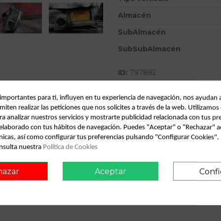
Almacén
SubAlmacén
SubSubAlmacén
ID:
797892
Fecha disponible:
2022-04-04
 importantes para ti, influyen en tu experiencia de navegación, nos ayudan 
miten realizar las peticiones que nos solicites a través de la web. Utilizamos
Descripción
ra analizar nuestros servicios y mostrarte publicidad relacionada con tus pr
l elaborado con tus hábitos de navegación. Puedes "Aceptar" o "Rechazar" a
Recambio de inyector monopu
nicas, así como configurar tus preferencias pulsando "Configurar Cookies"
nsulta nuestra
Política de Cookies
hazar
Aceptar
Confi