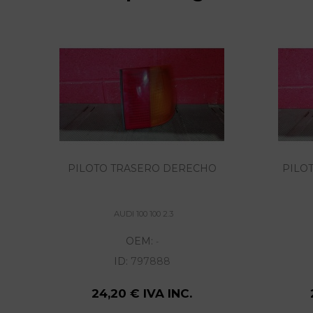
PILOTO TRASERO DERECHO
PILO
AUDI 100 100 2.3
OEM:
-
ID:
797888
24,20 € IVA INC.