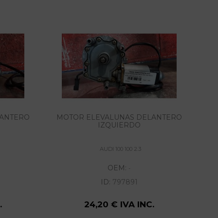
LANTERO
MOTOR ELEVALUNAS DELANTERO
IZQUIERDO
AUDI 100 100 2.3
OEM:
-
ID:
797891
.
24,20 € IVA INC.