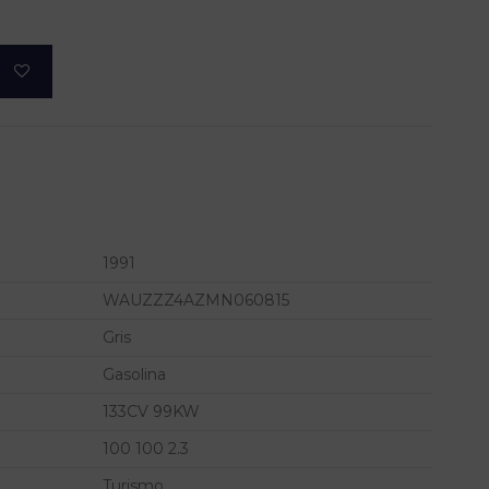
1991
WAUZZZ4AZMN060815
Gris
Gasolina
133CV 99KW
100 100 2.3
Turismo