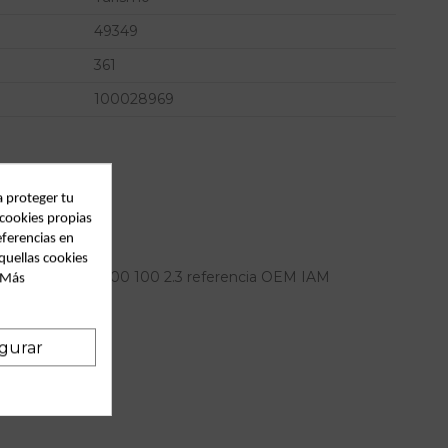
49349
361
100028969
a proteger tu
 cookies propias
eferencias en
quellas cookies
nto para audi 100 100 2.3 referencia OEM IAM
. Más
gurar