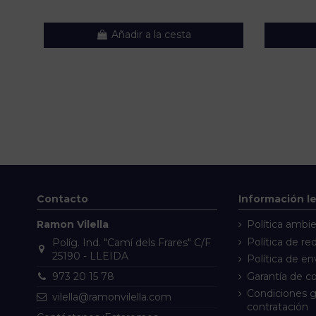
Añadir a la cesta
Contacto
Información l
Ramon Vilella
Política ambie
Política de re
Políg. Ind. "Camí dels Frares" C/F
25190 - LLEIDA
Política de en
Garantía de 
973 20 15 78
Condiciones g
vilella@ramonvilella.com
contratación