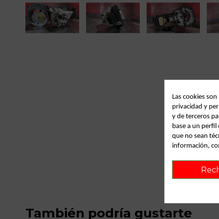
Las cookies son
privacidad y per
y de terceros pa
base a un perfi
que no sean téc
información, co
Rec
También podría gustarte