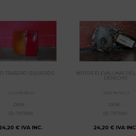
TO TRASERO IZQUIERDO
MOTOR ELEVALUNAS DE
DERECHO
AUDI 100 100 2.3
AUDI 100 100 2.3
OEM:
OEM:
-
-
ID:
797889
ID:
797890
24,20 € IVA INC.
24,20 € IVA INC