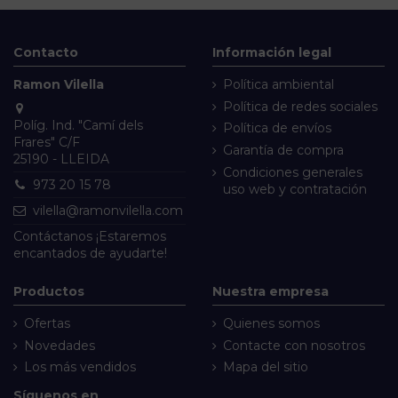
Contacto
Información legal
Ramon Vilella
Política ambiental
Política de redes sociales
Políg. Ind. "Camí dels
Política de envíos
Frares" C/F
Garantía de compra
25190 - LLEIDA
Condiciones generales
973 20 15 78
uso web y contratación
vilella@ramonvilella.com
Contáctanos
¡Estaremos
encantados de ayudarte!
Productos
Nuestra empresa
Ofertas
Quienes somos
Novedades
Contacte con nosotros
Los más vendidos
Mapa del sitio
Síguenos en