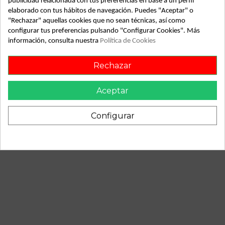
publicidad relacionada con tus preferencias en base a un perfil
elaborado con tus hábitos de navegación. Puedes "Aceptar" o
Año fabricación
0
"Rechazar" aquellas cookies que no sean técnicas, así como
configurar tus preferencias pulsando "Configurar Cookies". Más
Bastidor
LBBT130119B588636
información, consulta nuestra
Política de Cookies
Combustible
Gasolina
Rechazar
Modelo
OUTLOOK 125
Aceptar
ID:
64651
Configurar
Descripción
KEEWAY OUTLOOK 125. keeway outlook 125 del año 0