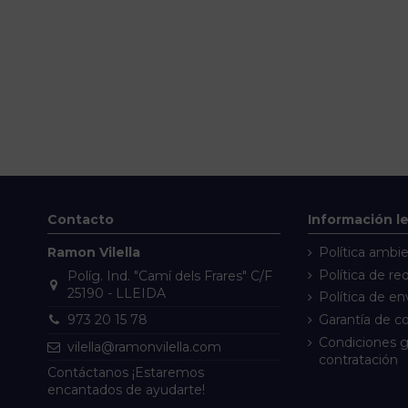
Contacto
Información l
Ramon Vilella
Política ambie
Política de re
Políg. Ind. "Camí dels Frares" C/F
25190 - LLEIDA
Política de en
Garantía de 
973 20 15 78
Condiciones g
vilella@ramonvilella.com
contratación
Contáctanos
¡Estaremos
encantados de ayudarte!