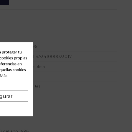
1996
a proteger tu
VTLSA341000023017
 cookies propias
eferencias en
Gasolina
quellas cookies
. Más
*
YN 50
gurar
 del año 1996