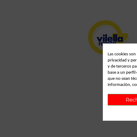
Las cookies son
privacidad y per
y de terceros pa
base a un perfi
que no sean téc
información, co
Rec