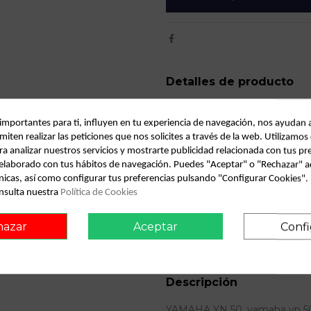
Detalles de producto
Año fabricación
 importantes para ti, influyen en tu experiencia de navegación, nos ayudan 
Bastidor
miten realizar las peticiones que nos solicites a través de la web. Utilizamos
ra analizar nuestros servicios y mostrarte publicidad relacionada con tus pr
Combustible
l elaborado con tus hábitos de navegación. Puedes "Aceptar" o "Rechazar" a
nicas, así como configurar tus preferencias pulsando "Configurar Cookies"
Versión
nsulta nuestra
Política de Cookies
Modelo
hazar
Aceptar
Confi
ID:
64652
Descripción
YAMAHA YN 50. yamaha yn 50