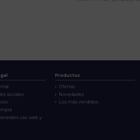
egal
Productos
ntal
Ofertas
des sociales
Novedades
víos
Los más vendidos
compra
enerales uso web y