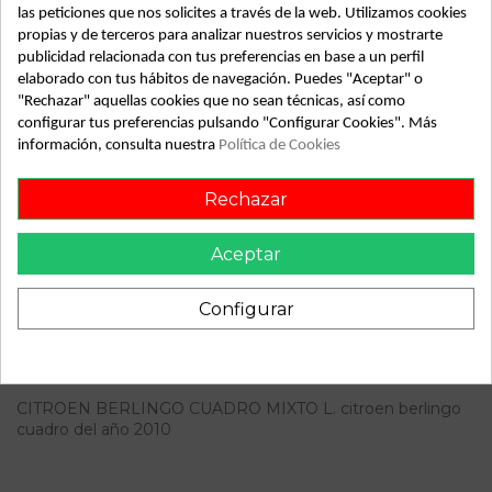
Detalles de producto
las peticiones que nos solicites a través de la web. Utilizamos cookies
propias y de terceros para analizar nuestros servicios y mostrarte
Año fabricación
2010
publicidad relacionada con tus preferencias en base a un perfil
elaborado con tus hábitos de navegación. Puedes "Aceptar" o
Código motor
9HW
"Rechazar" aquellas cookies que no sean técnicas, así como
configurar tus preferencias pulsando "Configurar Cookies". Más
Bastidor
VF3GJ9HWCBN517613
información, consulta nuestra
Política de Cookies
Combustible
Gas-oil
Rechazar
Versión
Mixto L
Modelo
BERLINGO CUADRO
Aceptar
ID:
64628
Configurar
Descripción
CITROEN BERLINGO CUADRO MIXTO L. citroen berlingo
cuadro del año 2010