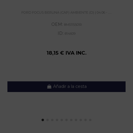
FORD FOCUS BERLINA (CAP) AMBIENTE (D) | 04.06 - ......
OEM:
8M5115501R
ID:
814609
18,15 € IVA INC.
Añadir a la cesta