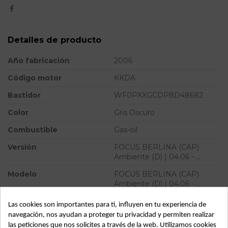
Detalles de producto
Año fabricación
2006
Código motor
KKDA
Bastidor
WF0PXXGCDP8D48682
Color
Gris Oscuro
Combustible
Gas-oil
Versión
FOCUS BERLINA (CAP)
Ambiente (D) | 04.06 - ...
Modelo
FOCUS BERLINA (CAP)
Ambiente (D) | 04.06 - ...
Las cookies son importantes para ti, influyen en tu experiencia de
ID:
64629
navegación, nos ayudan a proteger tu privacidad y permiten realizar
las peticiones que nos solicites a través de la web. Utilizamos cookies