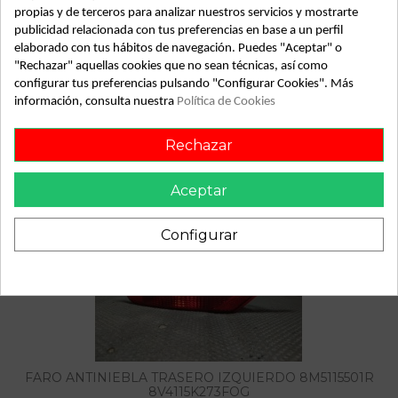
propias y de terceros para analizar nuestros servicios y mostrarte
Descripción
publicidad relacionada con tus preferencias en base a un perfil
elaborado con tus hábitos de navegación. Puedes "Aceptar" o
FORD FOCUS BERLINA (CAP) AMBIENTE (D) | 04.06 - ...
"Rechazar" aquellas cookies que no sean técnicas, así como
FOCUS BERLINA (CAP) AMBIENTE (D) | 04.06 - ... ford
configurar tus preferencias pulsando "Configurar Cookies". Más
focus berlina (cap) ambiente (d) | 04.06 - ... del año 2006
información, consulta nuestra
Política de Cookies
Rechazar
También podría gustarte
Aceptar
Configurar
FARO ANTINIEBLA TRASERO IZQUIERDO 8M5115501R
8V4115K273FOG