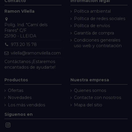
Contacto
Información legal
Ramon Vilella
Política ambiental
Política de redes sociales
Políg. Ind. "Camí dels
Política de envíos
Frares" C/F
Garantía de compra
25190 - LLEIDA
Condiciones generales
973 20 15 78
uso web y contratación
vilella@ramonvilella.com
Contáctanos
¡Estaremos
encantados de ayudarte!
Productos
Nuestra empresa
Ofertas
Quienes somos
Novedades
Contacte con nosotros
Los más vendidos
Mapa del sitio
Síguenos en