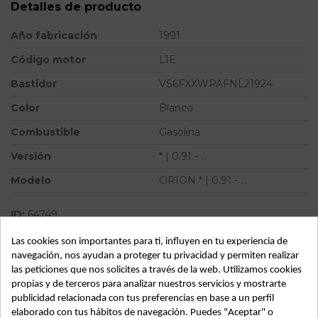
Detalles de producto
Año fabricación
1991
Código motor
L1E
Bastidor
VS6FXXWPAFNL21924
Color
Blanco
Combustible
Gasolina
Versión
* | 0.91 - ...
Modelo
ORION * | 0.91 - ...
ID:
64749
Las cookies son importantes para ti, influyen en tu experiencia de
navegación, nos ayudan a proteger tu privacidad y permiten realizar
Descripción
las peticiones que nos solicites a través de la web. Utilizamos cookies
propias y de terceros para analizar nuestros servicios y mostrarte
FORD ORION | 0.91 - ... | 0.91 - ... ford orion | 0.91 - ... del año
publicidad relacionada con tus preferencias en base a un perfil
1991
elaborado con tus hábitos de navegación. Puedes "Aceptar" o