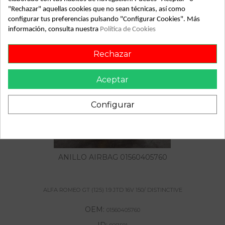
"Rechazar" aquellas cookies que no sean técnicas, así como
configurar tus preferencias pulsando "Configurar Cookies". Más
información, consulta nuestra
Política de Cookies
También podría gustarte
Rechazar
Aceptar
Configurar
ANILLO AIRBAG 01560405760
ALFA ROMEO GT (125) 1.9 JTD 16V 150/ DISTINCTIVE
OEM:
01560405760
ID: