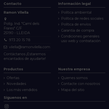
Contacto
Información legal
Ramon Vilella
Política ambiental
Política de redes sociales
Políg. Ind. "Camí dels
Política de envíos
Frares" C/F
Garantía de compra
25190 - LLEIDA
Condiciones generales
973 20 15 78
uso web y contratación
vilella@ramonvilella.com
Contáctanos
¡Estaremos
encantados de ayudarte!
Productos
Nuestra empresa
Ofertas
Quienes somos
Novedades
Contacte con nosotros
Los más vendidos
Mapa del sitio
Síguenos en