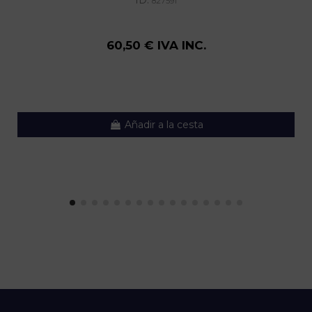
827591
60,50 € IVA INC.
Añadir a la cesta