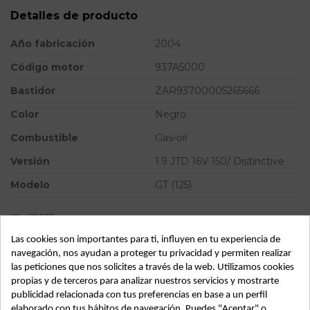
Detalles de producto
Año fabricación
2004
Código motor
937A5000
Bastidor
ZAR93700005265666
Color
Negro
Combustible
Gas-oil
Versión
1.9 JTD 16V 150/ Distinctive
Modelo
GT (125)
ID:
62665
Las cookies son importantes para ti, influyen en tu experiencia de
navegación, nos ayudan a proteger tu privacidad y permiten realizar
Descripción
las peticiones que nos solicites a través de la web. Utilizamos cookies
propias y de terceros para analizar nuestros servicios y mostrarte
ALFA ROMEO GT (125) 1.9 JTD 16V 150/ DISTINCTIVE. alfa
publicidad relacionada con tus preferencias en base a un perfil
romeo gt (125) del año 2004
elaborado con tus hábitos de navegación. Puedes "Aceptar" o