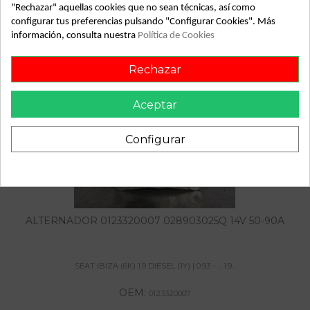
"Rechazar" aquellas cookies que no sean técnicas, así como
configurar tus preferencias pulsando "Configurar Cookies". Más
información, consulta nuestra
Política de Cookies
También podría gustarte
Rechazar
Aceptar
Configurar
ALTERNADOR 0123320007 028903025Q 14V 50-90A
SEAT IBIZA (6K) 1.9 DIESEL (1Y) | 0.93 - ... 1.9...
OEM:
0123320007