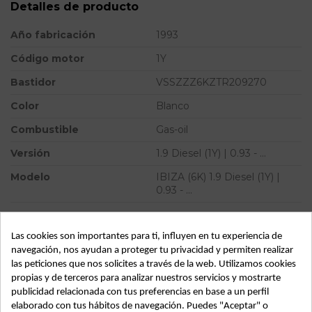
Detalles de producto
Año fabricación
1993
Código motor
1Y
Bastidor
VSSZZZ6KZTR209270
Color
Blanco
Combustible
Gas-oil
Versión
1.9 Diesel (1Y) | 0.93 - ...
Modelo
IBIZA (6K) 1.9 Diesel (1Y) |
0.93 - ...
ID:
62689
Las cookies son importantes para ti, influyen en tu experiencia de
navegación, nos ayudan a proteger tu privacidad y permiten realizar
las peticiones que nos solicites a través de la web. Utilizamos cookies
Descripción
propias y de terceros para analizar nuestros servicios y mostrarte
publicidad relacionada con tus preferencias en base a un perfil
SEAT IBIZA (6K) 1.9 DIESEL (1Y) | 0.93 - ... 1.9 DIESEL (1Y) |
elaborado con tus hábitos de navegación. Puedes "Aceptar" o
0.93 - ... seat ibiza (6k) 1.9 diesel (1y) | 0.93 - ... del año 1993