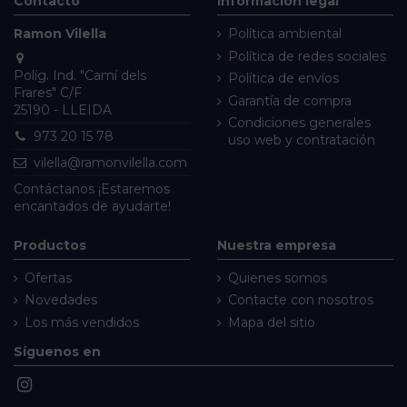
Contacto
Información legal
Ramon Vilella
Política ambiental
Política de redes sociales
Políg. Ind. "Camí dels
Política de envíos
Frares" C/F
Garantía de compra
25190 - LLEIDA
Condiciones generales
973 20 15 78
uso web y contratación
vilella@ramonvilella.com
Contáctanos
¡Estaremos
encantados de ayudarte!
Productos
Nuestra empresa
Ofertas
Quienes somos
Novedades
Contacte con nosotros
Los más vendidos
Mapa del sitio
Síguenos en