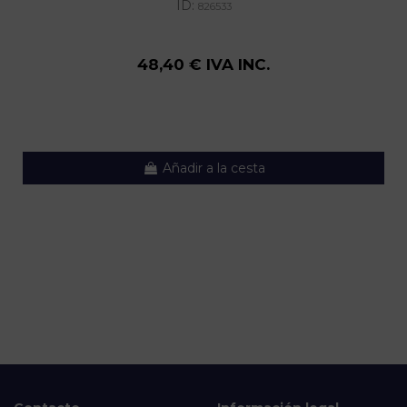
ID:
826533
48,40 € IVA INC.
Añadir a la cesta