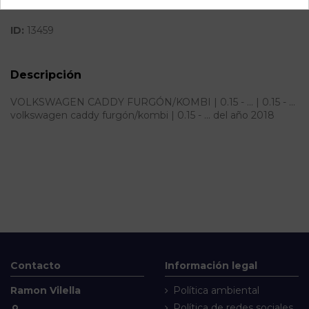
ID:
13459
Descripción
VOLKSWAGEN CADDY FURGÓN/KOMBI | 0.15 - ... | 0.15 - ...
volkswagen caddy furgón/kombi | 0.15 - ... del año 2018
Contacto
Información legal
Ramon Vilella
Política ambiental
Política de redes sociales