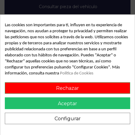
Consultar pieza del vehículo
Las cookies son importantes para ti, influyen en tu experiencia de
navegación, nos ayudan a proteger tu privacidad y permiten realizar
las peticiones que nos solicites a través de la web. Utilizamos cookies
propias y de terceros para analizar nuestros servicios y mostrarte
Detalles de producto
publicidad relacionada con tus preferencias en base a un perfil
elaborado con tus hábitos de navegación. Puedes "Aceptar" o
Año fabricación
2018
"Rechazar" aquellas cookies que no sean técnicas, así como
Código motor
DFS
configurar tus preferencias pulsando "Configurar Cookies". Más
información, consulta nuestra
Política de Cookies
Bastidor
WVZZZ2KZJX025102
Color
Blanco
Rechazar
Combustible
Diesel
Aceptar
Versión
* | 0.15 - ...
Modelo
CADDY FURGÓN/KOMBI * |
Configurar
0.15 - ...
Tipo vehículo
Turismo