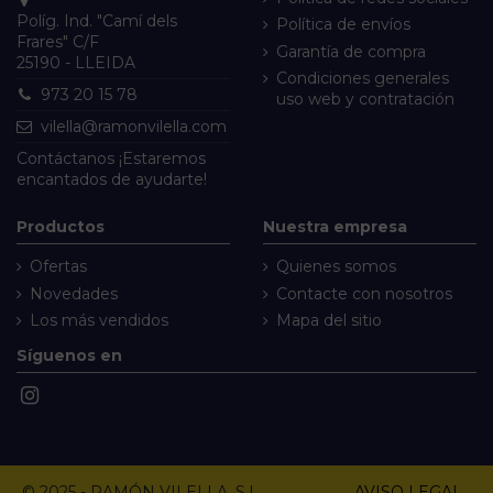
Políg. Ind. "Camí dels
Política de envíos
Frares" C/F
Garantía de compra
25190 - LLEIDA
Condiciones generales
973 20 15 78
uso web y contratación
vilella@ramonvilella.com
Contáctanos
¡Estaremos
encantados de ayudarte!
Productos
Nuestra empresa
Ofertas
Quienes somos
Novedades
Contacte con nosotros
Los más vendidos
Mapa del sitio
Síguenos en
© 2025 - RAMÓN VILELLA, S.L.
AVISO LEGAL