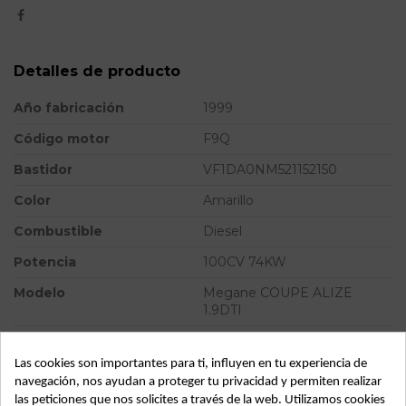
Detalles de producto
Año fabricación
1999
Código motor
F9Q
Bastidor
VF1DA0NM521152150
Color
Amarillo
Combustible
Diesel
Potencia
100CV 74KW
Modelo
Megane COUPE ALIZE
1.9DTI
Tipo vehículo
Turismo
Las cookies son importantes para ti, influyen en tu experiencia de
navegación, nos ayudan a proteger tu privacidad y permiten realizar
ID:
13412
las peticiones que nos solicites a través de la web. Utilizamos cookies