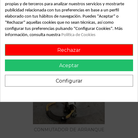
propias y de terceros para analizar nuestros servicios y mostrarte
publicidad relacionada con tus preferencias en base a un perfil
Descripción
elaborado con tus hábitos de navegación. Puedes "Aceptar" o
"Rechazar" aquellas cookies que no sean técnicas, así como
RENAULT MEGANE COUPE ALIZE 1.9DTI. renault megane
configurar tus preferencias pulsando "Configurar Cookies". Más
coupe alize 1.9dti del año 1999
información, consulta nuestra
Política de Cookies
Rechazar
También podría gustarte
Aceptar
Configurar
CONMUTADOR DE ARRANQUE