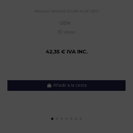
RENAULT MEGANE COUPE ALIZE 1.9DTI
OEM:
-
ID:
855550
42,35 € IVA INC.
Añadir a la cesta