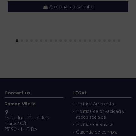
Adicionar ao carrinho
Contact us
LEGAL
Ramon Vilella
Política Ambiental
Política de privacidad y
redes sociales
Políg. Ind. "Camí dels
Frares" C/F
Política de envíos
25190 - LLEIDA
Garantía de compra