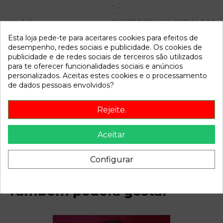
- ...
Modelo
SWIFT BERLINA (MZ) * | 0.05
- ...
Esta loja pede-te para aceitares cookies para efeitos de
desempenho, redes sociais e publicidade. Os cookies de
Referência
797377
publicidade e de redes sociais de terceiros são utilizados
para te oferecer funcionalidades sociais e anúncios
Disponível a partir de:
2022-04-04
personalizados. Aceitas estes cookies e o processamento
de dados pessoais envolvidos?
Descrição
Rejeite.
Recambio de pinza freno delantera derecha para suzuki
swift berlina (mz) | 0.05 - ... swift berlina (mz) | 0.05 - ...
Aceitar
referencia OEM IAM
Configurar
Também poderá gostar