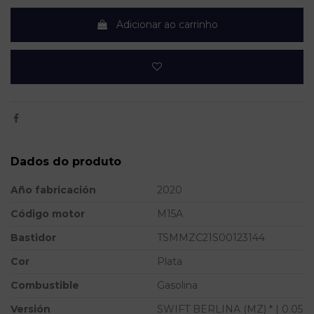
Adicionar ao carrinho
Dados do produto
Año fabricación
2020
Código motor
M15A
Bastidor
TSMMZC21S00123144
Cor
Plata
Combustible
Gasolina
Versión
SWIFT BERLINA (MZ) * | 0.05