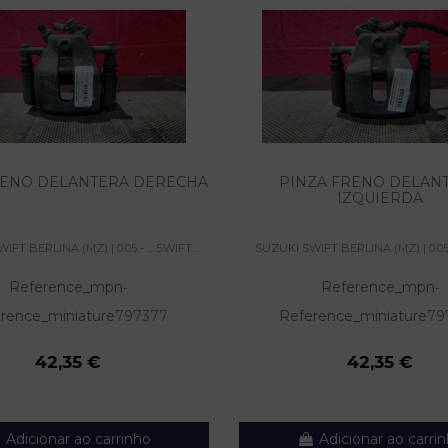
RENO DELANTERA DERECHA
PINZA FRENO DELAN
IZQUIERDA
FT BERLINA (MZ) | 0.05 - ... SWIFT...
SUZUKI SWIFT BERLINA (MZ) | 0.05 - 
Reference_mpn
Reference_mpn
-
-
rence_miniature
797377
Reference_miniature
79
42,35 €
42,35 €
Adicionar ao carrinho
Adicionar ao carri