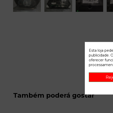
Esta loja ped
publicidade. O
oferecer func
processament
Rej
Também poderá gostar