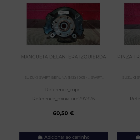
MANGUETA DELANTERA IZQUIERDA
PINZA F
SUZUKI SWIFT BERLINA (MZ) | 0.05 - ... SWIFT...
SUZUKI SWI
Reference_mpn
-
Reference_miniature
797376
Refe
60,50 €
Adicionar ao carrinho