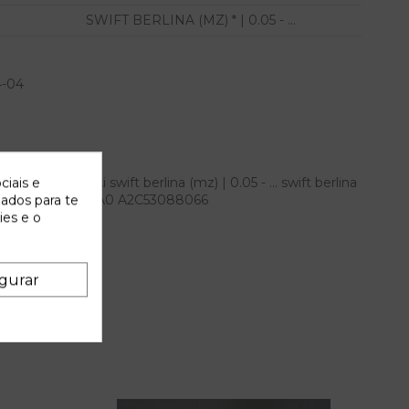
SWIFT BERLINA (MZ) * | 0.05 - ...
4-04
 para suzuki swift berlina (mz) | 0.05 - ... swift berlina
ciais e
 OEM IAM 3410062JA0 A2C53088066
zados para te
ies e o
gurar