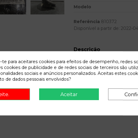
Modelo
Referência
810372
Disponível a partir de:
2022-0
Descrição
Recambio de cuadro instrumentos
e-te para aceitares cookies para efeitos de desempenho, redes so
(mz) | 0.05 - ... referencia
s cookies de publicidade e de redes sociais de terceiros são utili
ionalidades sociais e anúncios personalizados. Aceitas estes cook
o de dados pessoais envolvidos?
eite.
Aceitar
Confi