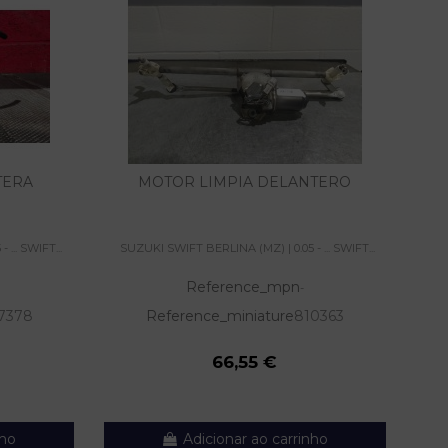
TERA
MOTOR LIMPIA DELANTERO
C
... SWIFT...
SUZUKI SWIFT BERLINA (MZ) | 0.05 - ... SWIFT...
SU
Reference_mpn
-
7378
Reference_miniature
810363
66,55 €
nho
Adicionar ao carrinho