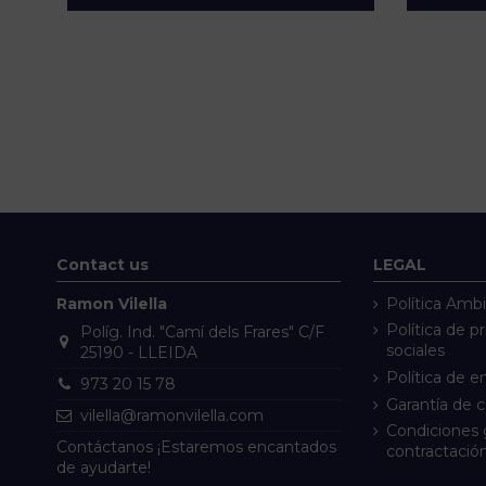
Contact us
LEGAL
Ramon Vilella
Política Ambi
Política de p
Políg. Ind. "Camí dels Frares" C/F
sociales
25190 - LLEIDA
Política de e
973 20 15 78
Garantía de 
vilella@ramonvilella.com
Condiciones 
Contáctanos ¡Estaremos encantados
contractació
de ayudarte!