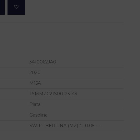
3410062JA0
2020
M15A
TSMMZC21S00123144
Plata
Gasolina
SWIFT BERLINA (MZ) * | 0.05 - ...