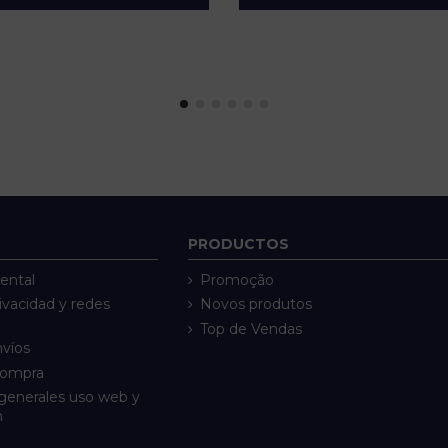
PRODUCTOS
ental
Promoção
rivacidad y redes
Novos produtos
Top de Vendas
nvíos
compra
generales uso web y
n