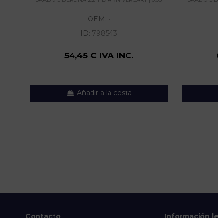
......
OEM:
-
ID:
798543
54,45 € IVA INC.
Añadir a la cesta
Contacto
Información l