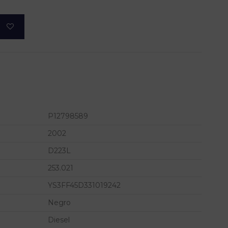
P12798589
2002
D223L
253.021
YS3FF45D331019242
Negro
Diesel