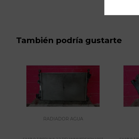
También podría gustarte
RADIADOR AGUA
SAAB 9-3 BERLINA 2.2 TID ANNIVERSARY | 0.03 -
SAAB 9-3 B