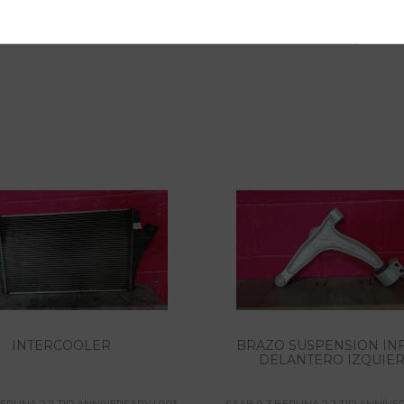
INTERCOOLER
BRAZO SUSPENSION IN
DELANTERO IZQUIE
ERLINA 2.2 TID ANNIVERSARY | 0.03 -
SAAB 9-3 BERLINA 2.2 TID ANNIVERS