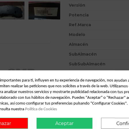
Versión
Potencia
Ref.Marca
Modelo
Almacén
SubAlmacén
SubSubAlmacén
ID:
798552
 importantes para ti, influyen en tu experiencia de navegación, nos ayudan 
Fecha disponible:
2022-04-04
miten realizar las peticiones que nos solicites a través de la web. Utilizamos
ra analizar nuestros servicios y mostrarte publicidad relacionada con tus pr
l elaborado con tus hábitos de navegación. Puedes "Aceptar" o "Rechazar" a
onsult vehicle of origin
Descripción
nicas, así como configurar tus preferencias pulsando "Configurar Cookies"
nsulta nuestra
Política de Cookies
Recambio de cuadro instrumento
2.2 tid anniversary | 0.03 - 
hazar
Aceptar
Confi