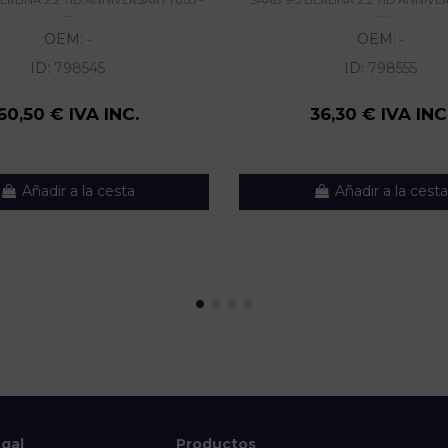
......
......
OEM:
OEM:
-
-
ID:
798545
ID:
798555
60,50 € IVA INC.
36,30 € IVA INC
Añadir a la cesta
Añadir a la cesta
egal
Productos