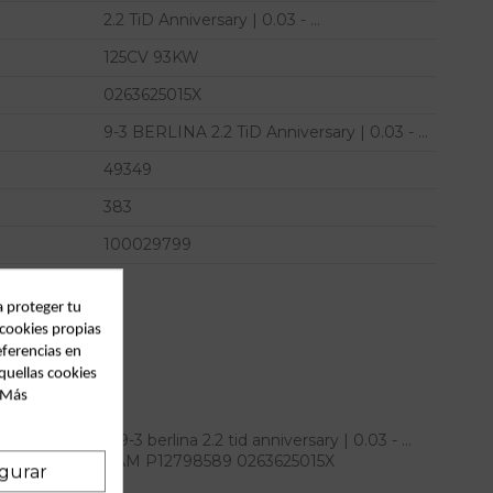
2.2 TiD Anniversary | 0.03 - ...
125CV 93KW
0263625015X
9-3 BERLINA 2.2 TiD Anniversary | 0.03 - ...
49349
383
100029799
a proteger tu
 cookies propias
eferencias en
quellas cookies
. Más
s para saab 9-3 berlina 2.2 tid anniversary | 0.03 - ...
... referencia OEM IAM P12798589 0263625015X
gurar