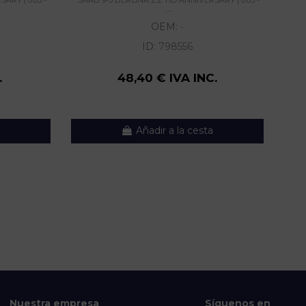
......
OEM:
-
ID:
798556
.
48,40 € IVA INC.
Añadir a la cesta
Nuestra empresa
Síguenos en