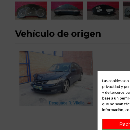
Vehículo de origen
Las cookies son
privacidad y per
y de terceros pa
base a un perfi
C
que no sean téc
información, co
Rec