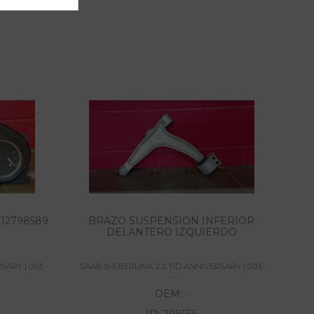
12798589
BRAZO SUSPENSION INFERIOR
DELANTERO IZQUIERDO
ARY | 0.03 -
SAAB 9-3 BERLINA 2.2 TID ANNIVERSARY | 0.03 -
SAA
......
OEM:
-