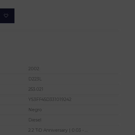
2002
D223L
253.021
YS3FF45D331019242
Negro
Diesel
2.2 TiD Anniversary | 0.03 - ...