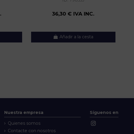
ID:
798555
.
36,30 € IVA INC.
Añadir a la cesta
Nuestra empresa
Síguenos en
Quienes somos
Contacte con nosotros