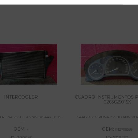
INTERCOOLER
CUADRO INSTRUMENTOS P
0263625015X
ERLINA 2.2 TID ANNIVERSARY | 0.03 -
SAAB 9-3 BERLINA 2.2 TID ANNIVERS
......
......
OEM:
OEM:
-
P12798589