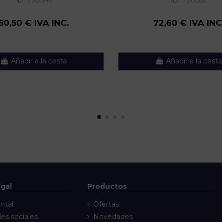
ID:
798545
ID:
798552
60,50 € IVA INC.
72,60 € IVA INC
Añadir a la cesta
Añadir a la cesta
egal
Productos
ntal
Ofertas
des sociales
Novedades