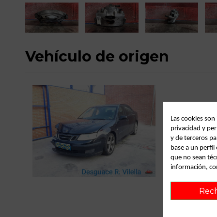
Vehículo de origen
Las cookies son
privacidad y per
y de terceros pa
base a un perfi
que no sean téc
C
información, co
Rec