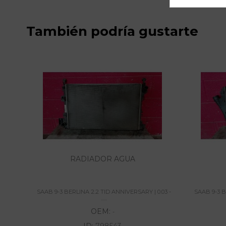
También podría gustarte
RADIADOR AGUA
SAAB 9-3 BERLINA 2.2 TID ANNIVERSARY | 0.03 -
SAAB 9-3 B
......
OEM:
-