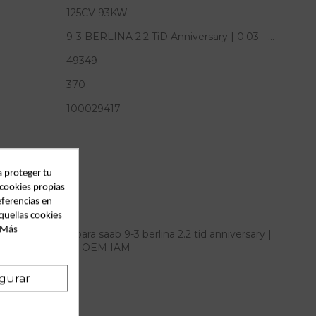
125CV 93KW
9-3 BERLINA 2.2 TiD Anniversary | 0.03 - ...
49349
370
100029417
a proteger tu
 cookies propias
eferencias en
quellas cookies
. Más
era izquierda para saab 9-3 berlina 2.2 tid anniversary |
 0.03 - ... referencia OEM IAM
gurar