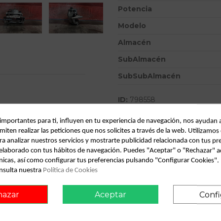
Potencia
Modelo
Almacén
SubAlmacén
SubSubAlmacén
ID:
798558
Fecha disponible:
2022-04-04
 importantes para ti, influyen en tu experiencia de navegación, nos ayudan 
miten realizar las peticiones que nos solicites a través de la web. Utilizamos
ra analizar nuestros servicios y mostrarte publicidad relacionada con tus pr
Descripción
l elaborado con tus hábitos de navegación. Puedes "Aceptar" o "Rechazar" a
nicas, así como configurar tus preferencias pulsando "Configurar Cookies"
Recambio de pinza freno delant
onsult vehicle of origin
nsulta nuestra
Política de Cookies
0.03 - ... 2.2 tid anniversary |
hazar
Aceptar
Confi