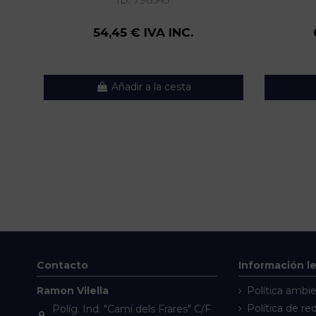
ID:
798543
54,45 € IVA INC.
Añadir a la cesta
Contacto
Información l
Ramon Vilella
Política ambie
Política de re
Políg. Ind. "Camí dels Frares" C/F