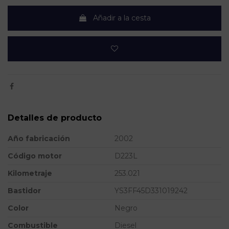
Añadir a la cesta
Detalles de producto
Año fabricación
2002
Código motor
D223L
Kilometraje
253.021
Bastidor
YS3FF45D331019242
Color
Negro
Combustible
Diesel