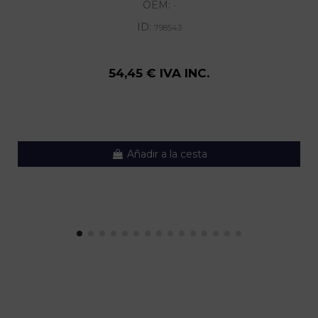
OEM:
-
ID:
798543
54,45 € IVA INC.
Añadir a la cesta