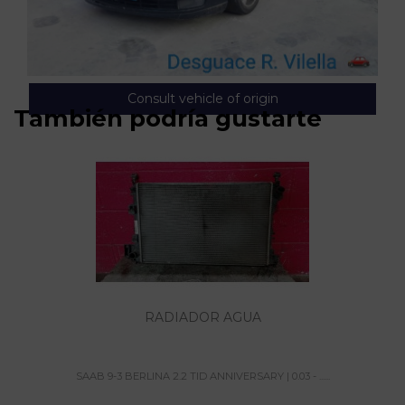
Consult vehicle of origin
También podría gustarte
RADIADOR AGUA
SAAB 9-3 BERLINA 2.2 TID ANNIVERSARY | 0.03 - ......