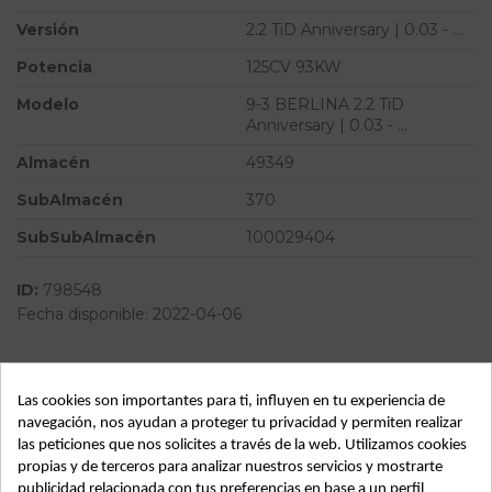
Versión
2.2 TiD Anniversary | 0.03 - ...
Potencia
125CV 93KW
Modelo
9-3 BERLINA 2.2 TiD
Anniversary | 0.03 - ...
Almacén
49349
SubAlmacén
370
SubSubAlmacén
100029404
ID:
798548
Fecha disponible:
2022-04-06
Descripción
Las cookies son importantes para ti, influyen en tu experiencia de
navegación, nos ayudan a proteger tu privacidad y permiten realizar
Recambio de amortiguador delantero izquierdo para saab
las peticiones que nos solicites a través de la web. Utilizamos cookies
9-3 berlina 2.2 tid anniversary | 0.03 - ... 2.2 tid anniversary |
propias y de terceros para analizar nuestros servicios y mostrarte
0.03 - ... referencia OEM IAM
publicidad relacionada con tus preferencias en base a un perfil