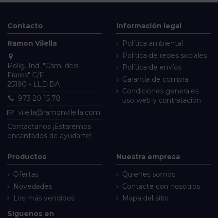
Contacto
Información legal
Ramon Vilella
Política ambiental
Política de redes sociales
Políg. Ind. "Camí dels
Política de envíos
Frares" C/F
Garantía de compra
25190 - LLEIDA
Condiciones generales
973 20 15 78
uso web y contratación
vilella@ramonvilella.com
Contáctanos
¡Estaremos
encantados de ayudarte!
Productos
Nuestra empresa
Ofertas
Quienes somos
Novedades
Contacte con nosotros
Los más vendidos
Mapa del sitio
Síguenos en