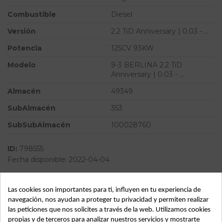
Combustible
Diesel
Versión
2.2 TiD Anniversary | 0.03 - ...
Potencia
125CV 93KW
Modelo
9-3 BERLINA 2.2 TiD
Anniversary | 0.03 - ...
Almacén
49349
SubAlmacén
353
SubSubAlmacén
100028760
ID:
798555
Fecha disponible:
2022-04-04
Las cookies son importantes para ti, influyen en tu experiencia de
Descripción
navegación, nos ayudan a proteger tu privacidad y permiten realizar
las peticiones que nos solicites a través de la web. Utilizamos cookies
Recambio de brazo suspension inferior delantero izquierdo
propias y de terceros para analizar nuestros servicios y mostrarte