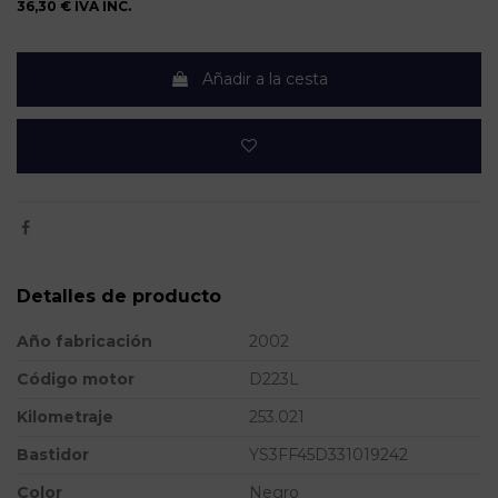
36,30 €
IVA INC.
Añadir a la cesta
Detalles de producto
Año fabricación
2002
Código motor
D223L
Kilometraje
253.021
Bastidor
YS3FF45D331019242
Color
Negro