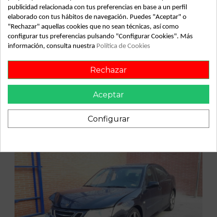
para saab 9-3 berlina 2.2 tid anniversary | 0.03 - ... 2.2 tid
publicidad relacionada con tus preferencias en base a un perfil
anniversary | 0.03 - ... referencia OEM IAM
elaborado con tus hábitos de navegación. Puedes "Aceptar" o
"Rechazar" aquellas cookies que no sean técnicas, así como
configurar tus preferencias pulsando "Configurar Cookies". Más
información, consulta nuestra
Política de Cookies
Vehículo de origen
Rechazar
Aceptar
Configurar