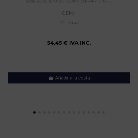
SAAB 9-3 BERLINA 2.2 TID ANNIVERSARY | 0.03 - ......
OEM:
-
ID:
798543
54,45 € IVA INC.
Añadir a la cesta