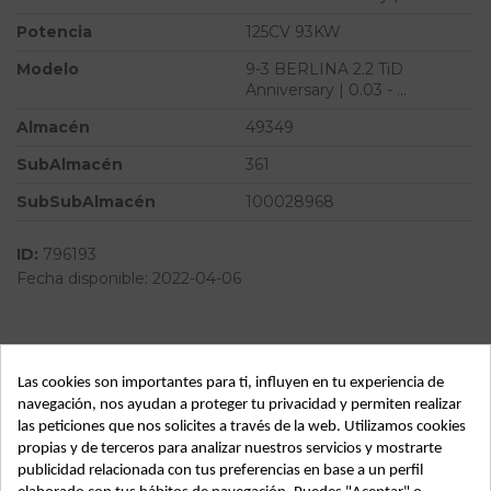
Potencia
125CV 93KW
Modelo
9-3 BERLINA 2.2 TiD
Anniversary | 0.03 - ...
Almacén
49349
SubAlmacén
361
SubSubAlmacén
100028968
ID:
796193
Fecha disponible:
2022-04-06
Descripción
Las cookies son importantes para ti, influyen en tu experiencia de
Recambio de aforador para saab 9-3 berlina 2.2 tid
navegación, nos ayudan a proteger tu privacidad y permiten realizar
anniversary | 0.03 - ... 2.2 tid anniversary | 0.03 - ... referencia
las peticiones que nos solicites a través de la web. Utilizamos cookies
OEM IAM
propias y de terceros para analizar nuestros servicios y mostrarte
publicidad relacionada con tus preferencias en base a un perfil