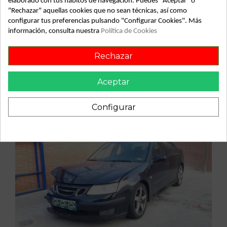
elaborado con tus hábitos de navegación. Puedes "Aceptar" o
"Rechazar" aquellas cookies que no sean técnicas, así como
configurar tus preferencias pulsando "Configurar Cookies". Más
Vehículo de origen
información, consulta nuestra
Política de Cookies
Rechazar
Aceptar
Configurar