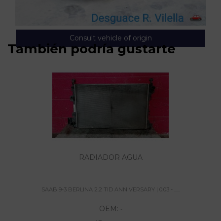
Consult vehicle of origin
También podría gustarte
RADIADOR AGUA
SAAB 9-3 BERLINA 2.2 TID ANNIVERSARY | 0.03 - ......
OEM:
-