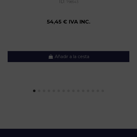
ID:
798543
54,45 € IVA INC.
Añadir a la cesta