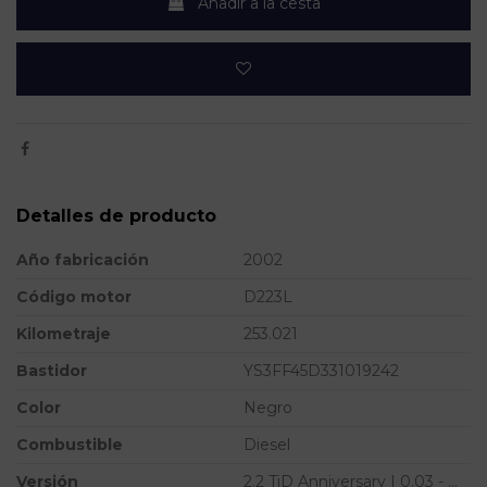
Añadir a la cesta
Detalles de producto
Año fabricación
2002
Código motor
D223L
Kilometraje
253.021
Bastidor
YS3FF45D331019242
Color
Negro
Combustible
Diesel
Versión
2.2 TiD Anniversary | 0.03 - ...