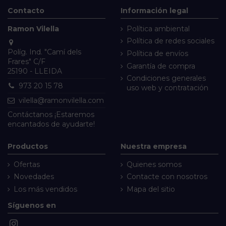
Contacto
Información legal
Ramon Vilella
Política ambiental
Política de redes sociales
Políg. Ind. "Camí dels
Política de envíos
Frares" C/F
Garantía de compra
25190 - LLEIDA
Condiciones generales
973 20 15 78
uso web y contratación
vilella@ramonvilella.com
Contáctanos
¡Estaremos
encantados de ayudarte!
Productos
Nuestra empresa
Ofertas
Quienes somos
Novedades
Contacte con nosotros
Los más vendidos
Mapa del sitio
Síguenos en