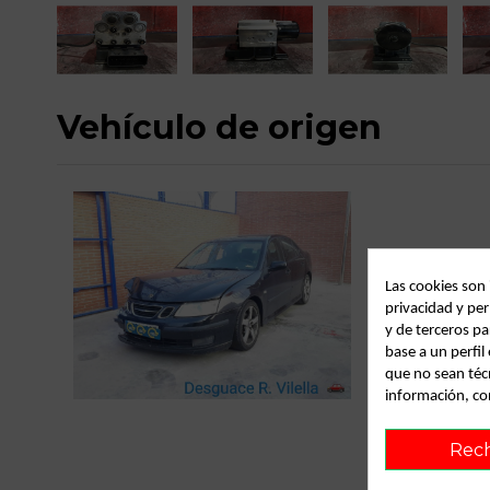
Vehículo de origen
Las cookies son
privacidad y per
y de terceros pa
base a un perfi
C
que no sean téc
información, co
Rec