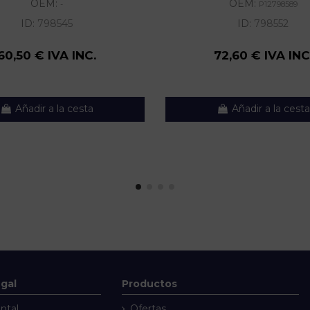
OEM:
OEM:
-
P12798589
ID:
798545
ID:
798552
60,50 € IVA INC.
72,60 € IVA INC
Añadir a la cesta
Añadir a la cesta
egal
Productos
ntal
Ofertas