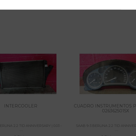
INTERCOOLER
CUADRO INSTRUMENTOS P
0263625015X
ERLINA 2.2 TID ANNIVERSARY | 0.03 -
SAAB 9-3 BERLINA 2.2 TID ANNIVERS
......
......