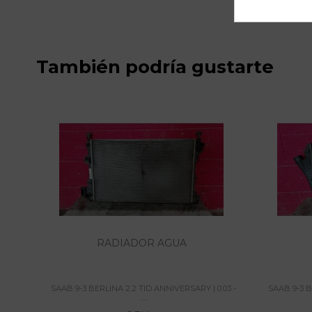
También podría gustarte
RADIADOR AGUA
SAAB 9-3 BERLINA 2.2 TID ANNIVERSARY | 0.03 -
SAAB 9-3 B
......