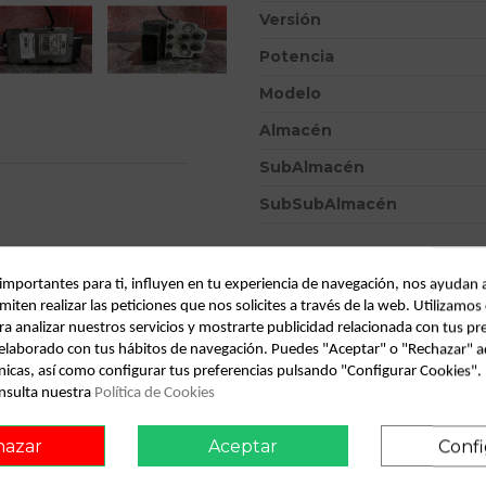
Versión
Potencia
Modelo
Almacén
SubAlmacén
SubSubAlmacén
ID:
798549
Fecha disponible:
2022-04-06
 importantes para ti, influyen en tu experiencia de navegación, nos ayudan 
miten realizar las peticiones que nos solicites a través de la web. Utilizamos
ra analizar nuestros servicios y mostrarte publicidad relacionada con tus pr
l elaborado con tus hábitos de navegación. Puedes "Aceptar" o "Rechazar" a
Descripción
onsult vehicle of origin
nicas, así como configurar tus preferencias pulsando "Configurar Cookies"
nsulta nuestra
Política de Cookies
Recambio de abs para saab 9-3 be
0.03 - ... referencia OEM IAM
hazar
Aceptar
Confi