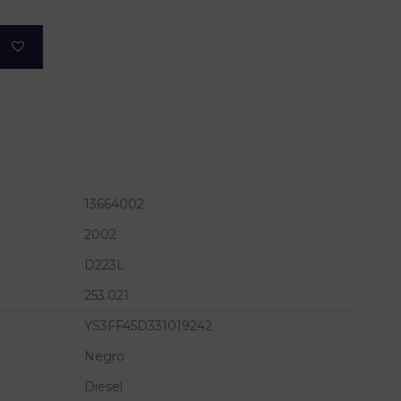
13664002
2002
D223L
253.021
YS3FF45D331019242
Negro
Diesel