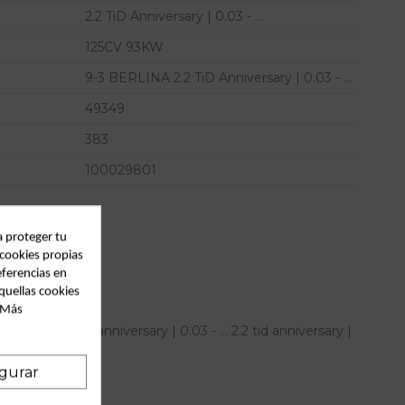
2.2 TiD Anniversary | 0.03 - ...
125CV 93KW
9-3 BERLINA 2.2 TiD Anniversary | 0.03 - ...
49349
383
100029801
a proteger tu
 cookies propias
eferencias en
quellas cookies
. Más
rlina 2.2 tid anniversary | 0.03 - ... 2.2 tid anniversary |
 13664002
gurar