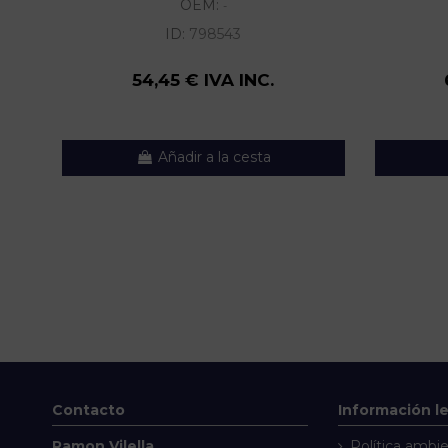
OEM:
-
ID:
798543
54,45 € IVA INC.
Añadir a la cesta
Contacto
Información l
Ramon Vilella
Política ambie