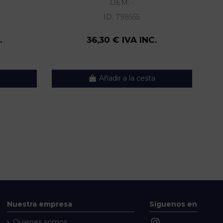
OEM:
-
ID:
798555
.
36,30 € IVA INC.
Añadir a la cesta
Nuestra empresa
Síguenos en
Quienes somos