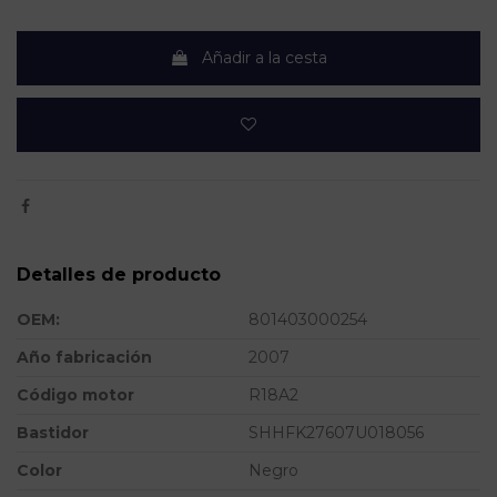
Añadir a la cesta
Detalles de producto
OEM:
801403000254
Año fabricación
2007
Código motor
R18A2
Bastidor
SHHFK27607U018056
Color
Negro