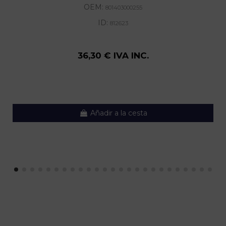
OEM:
801403000255
ID:
812623
36,30 € IVA INC.
Añadir a la cesta