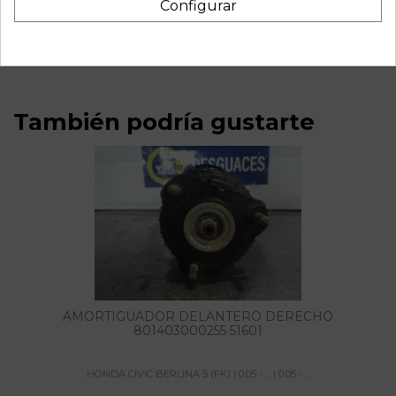
Configurar
civic berlina 5 (fk) | 0.05 - ... | 0.05 - ... referencia OEM IAM
801403000254 51602
También podría gustarte
AMORTIGUADOR DELANTERO DERECHO
801403000255 51601
HONDA CIVIC BERLINA 5 (FK) | 0.05 - ... | 0.05 - ...