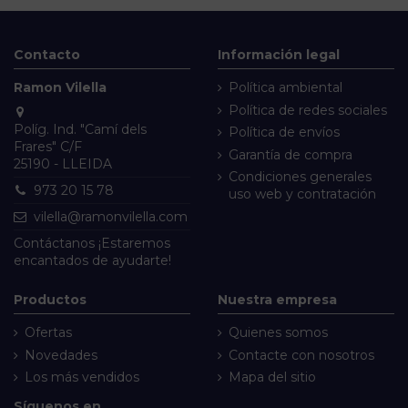
Contacto
Información legal
Ramon Vilella
Política ambiental
Política de redes sociales
Políg. Ind. "Camí dels
Política de envíos
Frares" C/F
Garantía de compra
25190 - LLEIDA
Condiciones generales
973 20 15 78
uso web y contratación
vilella@ramonvilella.com
Contáctanos
¡Estaremos
encantados de ayudarte!
Productos
Nuestra empresa
Ofertas
Quienes somos
Novedades
Contacte con nosotros
Los más vendidos
Mapa del sitio
Síguenos en