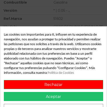
Combustible
Gasolina
Versión
* | 0.05 - ...
Ref.Marca
51602
Modelo
CIVIC BERLINA 5 (FK) * | 0.05
- ...
Las cookies son importantes para ti, influyen en tu experiencia de
Tipo vehículo
Turismo
navegación, nos ayudan a proteger tu privacidad y permiten realizar
las peticiones que nos solicites a través de la web. Utilizamos cookies
Almacén
49349
propias y de terceros para analizar nuestros servicios y mostrarte
publicidad relacionada con tus preferencias en base a un perfil
SubAlmacén
366
elaborado con tus hábitos de navegación. Puedes "Aceptar" o
"Rechazar" aquellas cookies que no sean técnicas, así como
SubSubAlmacén
100029306
configurar tus preferencias pulsando "Configurar Cookies". Más
información, consulta nuestra
Política de Cookies
ID:
812624
Fecha disponible:
2022-05-09
Rechazar
Aceptar
Descripción
Recambio de amortiguador delantero izquierdo para honda