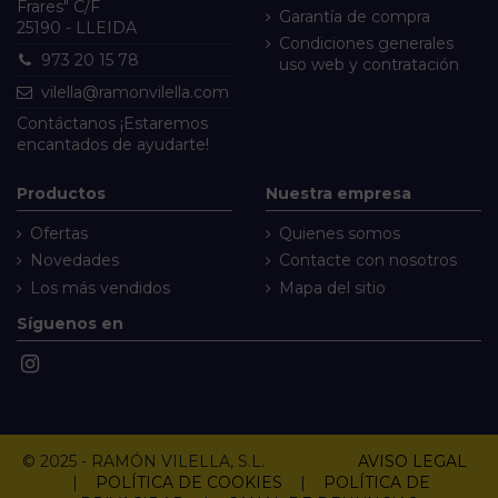
Frares" C/F
Garantía de compra
25190 - LLEIDA
Condiciones generales
973 20 15 78
uso web y contratación
vilella@ramonvilella.com
Contáctanos
¡Estaremos
encantados de ayudarte!
Productos
Nuestra empresa
Ofertas
Quienes somos
Novedades
Contacte con nosotros
Los más vendidos
Mapa del sitio
Síguenos en
© 2025 - RAMÓN VILELLA, S.L.
AVISO LEGAL
|
POLÍTICA DE COOKIES
|
POLÍTICA DE