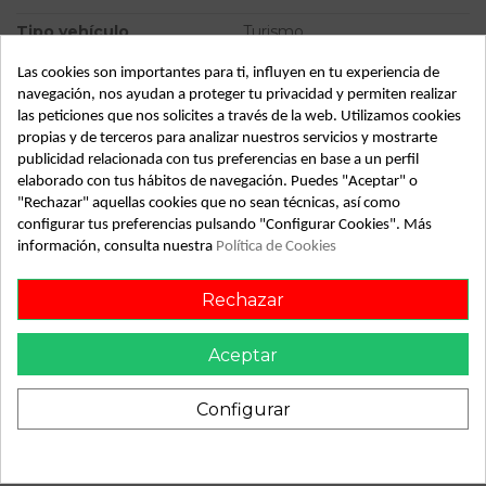
Tipo vehículo
Turismo
Almacén
49349
Las cookies son importantes para ti, influyen en tu experiencia de
navegación, nos ayudan a proteger tu privacidad y permiten realizar
SubAlmacén
362
las peticiones que nos solicites a través de la web. Utilizamos cookies
propias y de terceros para analizar nuestros servicios y mostrarte
SubSubAlmacén
100028998
publicidad relacionada con tus preferencias en base a un perfil
elaborado con tus hábitos de navegación. Puedes "Aceptar" o
ID:
830832
"Rechazar" aquellas cookies que no sean técnicas, así como
Fecha disponible:
2023-08-28
configurar tus preferencias pulsando "Configurar Cookies". Más
información, consulta nuestra
Política de Cookies
Descripción
Rechazar
Recambio de elevalunas trasero derecho para honda civic
Aceptar
berlina 5 (fk) | 0.05 - ... | 0.05 - ... referencia OEM IAM
Configurar
También podría gustarte