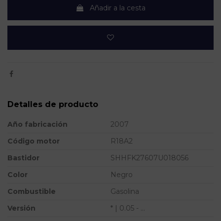
Añadir a la cesta
Detalles de producto
Año fabricación
2007
Código motor
R18A2
Bastidor
SHHFK27607U018056
Color
Negro
Combustible
Gasolina
Versión
* | 0.05 - ...