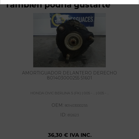
También podría gustarte
AMORTIGUADOR DELANTERO DERECHO
801403000255 51601
HONDA CIVIC BERLINA 5 (FK) | 0.05 - ... | 0.05 - ...
OEM:
801403000255
ID:
812623
36,30 € IVA INC.