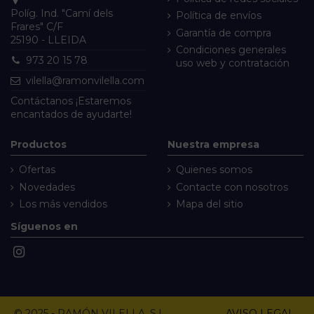
Políg. Ind. "Camí dels
Política de envíos
Frares" C/F
Garantía de compra
25190 - LLEIDA
Condiciones generales
973 20 15 78
uso web y contratación
vilella@ramonvilella.com
Contáctanos
¡Estaremos
encantados de ayudarte!
Productos
Nuestra empresa
Ofertas
Quienes somos
Novedades
Contacte con nosotros
Los más vendidos
Mapa del sitio
Síguenos en
© 2025 - RAMÓN VILELLA, S.L.
AVISO LEGAL