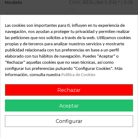
Modelo
CIVIC BERLINA 5 (FK) * | 0.05
- ...
Tipo vehículo
Turismo
Las cookies son importantes para ti, influyen en tu experiencia de
Almacén
49349
navegación, nos ayudan a proteger tu privacidad y permiten realizar
las peticiones que nos solicites a través de la web. Utilizamos cookies
SubAlmacén
359
propias y de terceros para analizar nuestros servicios y mostrarte
SubSubAlmacén
100028913
publicidad relacionada con tus preferencias en base a un perfil
elaborado con tus hábitos de navegación. Puedes "Aceptar" o
"Rechazar" aquellas cookies que no sean técnicas, así como
ID:
830824
configurar tus preferencias pulsando "Configurar Cookies". Más
Fecha disponible:
2023-08-28
información, consulta nuestra
Política de Cookies
Rechazar
Descripción
Recambio de cerradura puerta trasera izquierda para honda
Aceptar
civic berlina 5 (fk) | 0.05 - ... | 0.05 - ... referencia OEM IAM
Configurar