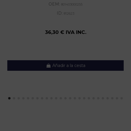
OEM:
801403000255
ID:
812623
36,30 € IVA INC.
Añadir a la cesta