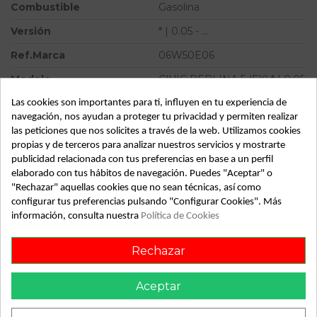
Combustible
Gasolina
Versión
* | 0.05 - ...
Ref.Marca
06W50E06
Modelo
CIVIC BERLINA 5 (FK) * | 0.05
- ...
Las cookies son importantes para ti, influyen en tu experiencia de
Tipo vehículo
Turismo
navegación, nos ayudan a proteger tu privacidad y permiten realizar
las peticiones que nos solicites a través de la web. Utilizamos cookies
Almacén
49349
propias y de terceros para analizar nuestros servicios y mostrarte
publicidad relacionada con tus preferencias en base a un perfil
SubAlmacén
361
elaborado con tus hábitos de navegación. Puedes "Aceptar" o
"Rechazar" aquellas cookies que no sean técnicas, así como
SubSubAlmacén
100028967
configurar tus preferencias pulsando "Configurar Cookies". Más
información, consulta nuestra
Política de Cookies
ID:
817173
Fecha disponible:
2022-08-22
Rechazar
Aceptar
Descripción
Recambio de mando climatizador para honda civic berlina 5