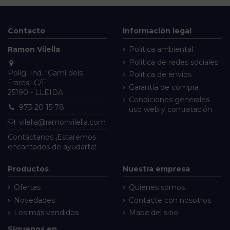
Contacto
Información legal
Ramon Vilella
Política ambiental
Política de redes sociales
Políg. Ind. "Camí dels
Política de envíos
Frares" C/F
Garantía de compra
25190 - LLEIDA
Condiciones generales
973 20 15 78
uso web y contratación
vilella@ramonvilella.com
Contáctanos
¡Estaremos
encantados de ayudarte!
Productos
Nuestra empresa
Ofertas
Quienes somos
Novedades
Contacte con nosotros
Los más vendidos
Mapa del sitio
Síguenos en