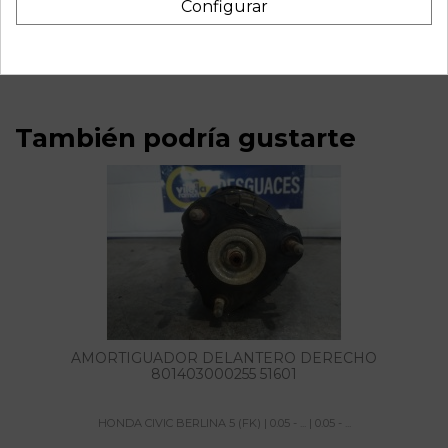
Configurar
(fk) | 0.05 - ... | 0.05 - ... referencia OEM IAM 79600SMGG4
06W50E06
También podría gustarte
AMORTIGUADOR DELANTERO DERECHO
801403000255 51601
HONDA CIVIC BERLINA 5 (FK) | 0.05 - ... | 0.05 - ...