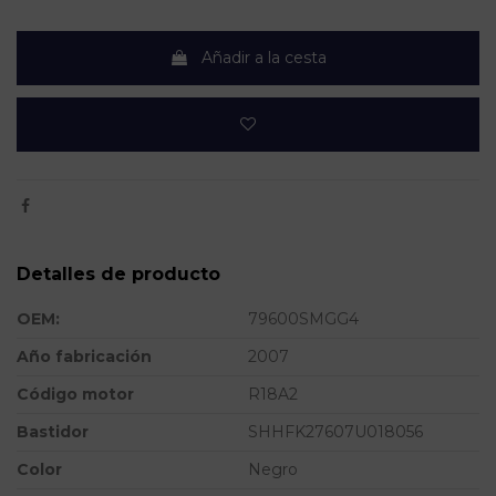
Añadir a la cesta
Detalles de producto
OEM:
79600SMGG4
Año fabricación
2007
Código motor
R18A2
Bastidor
SHHFK27607U018056
Color
Negro