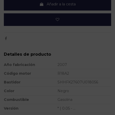
Añadir a la cesta
Detalles de producto
Año fabricación
2007
Código motor
R18A2
Bastidor
SHHFK27607U018056
Color
Negro
Combustible
Gasolina
Versión
* | 0.05 - ...