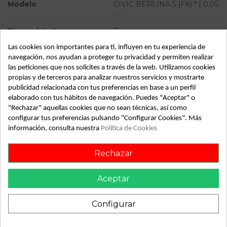
Modelo
CIVIC BERLINA 5 (FK) * | 0.05
- ...
Tipo vehículo
Turismo
Las cookies son importantes para ti, influyen en tu experiencia de
Almacén
49349
navegación, nos ayudan a proteger tu privacidad y permiten realizar
SubAlmacén
369
las peticiones que nos solicites a través de la web. Utilizamos cookies
propias y de terceros para analizar nuestros servicios y mostrarte
SubSubAlmacén
100029391
publicidad relacionada con tus preferencias en base a un perfil
elaborado con tus hábitos de navegación. Puedes "Aceptar" o
ID:
812627
"Rechazar" aquellas cookies que no sean técnicas, así como
Fecha disponible:
2022-05-09
configurar tus preferencias pulsando "Configurar Cookies". Más
información, consulta nuestra
Política de Cookies
Descripción
Rechazar
SIN SENSOR ABS. Recambio de mangueta delantera
Aceptar
izquierda para honda civic berlina 5 (fk) | 0.05 - ... | 0.05 - ...
referencia OEM IAM
Configurar