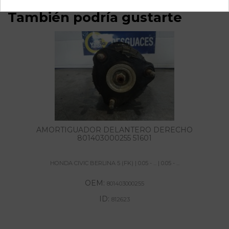
También podría gustarte
AMORTIGUADOR DELANTERO DERECHO
801403000255 51601
HONDA CIVIC BERLINA 5 (FK) | 0.05 - ... | 0.05 - ...
OEM:
801403000255
ID:
812623