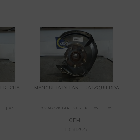
DERECHA
MANGUETA DELANTERA IZQUIERDA
PIN
 | 0.05 - ...
HONDA CIVIC BERLINA 5 (FK) | 0.05 - ... | 0.05 - ...
HON
OEM:
-
ID:
812627