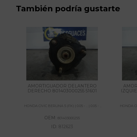
También podría gustarte
AMORTIGUADOR DELANTERO
AMOR
DERECHO 801403000255 51601
IZQUIE
HONDA CIVIC BERLINA 5 (FK) | 0.05 - ... | 0.05 - ...
HONDA CIVIC
OEM:
801403000255
ID:
812623