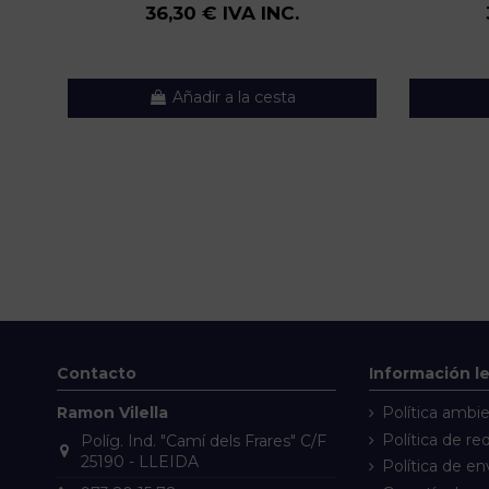
36,30 € IVA INC.
Añadir a la cesta
Contacto
Información l
Ramon Vilella
Política ambie
Política de re
Políg. Ind. "Camí dels Frares" C/F
25190 - LLEIDA
Política de en