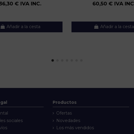
36,30 € IVA INC.
60,50 € IVA INC
Añadir a la cesta
Añadir a la cesta
egal
Productos
ntal
Ofertas
des sociales
Novedades
víos
Los más vendidos