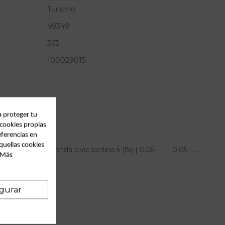
Turismo
49349
363
100029015
a proteger tu
 cookies propias
eferencias en
quellas cookies
que para honda civic berlina 5 (fk) | 0.05 - ... | 0.05 - ...
. Más
gurar