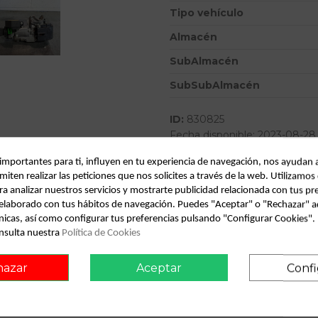
Tipo vehículo
Almacén
SubAlmacén
SubSubAlmacén
ID:
830825
Fecha disponible:
2023-08-28
 importantes para ti, influyen en tu experiencia de navegación, nos ayudan 
miten realizar las peticiones que nos solicites a través de la web. Utilizamos
Descripción
ra analizar nuestros servicios y mostrarte publicidad relacionada con tus pr
l elaborado con tus hábitos de navegación. Puedes "Aceptar" o "Rechazar" a
Recambio de conmutador de arran
nicas, así como configurar tus preferencias pulsando "Configurar Cookies"
referencia OEM IAM
nsulta nuestra
Política de Cookies
hazar
Aceptar
Confi