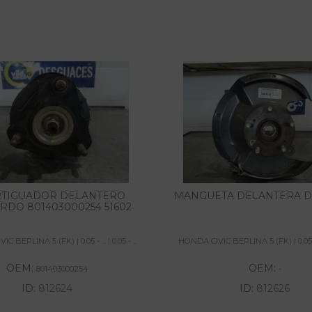
TIGUADOR DELANTERO
MANGUETA DELANTERA 
RDO 801403000254 51602
 BERLINA 5 (FK) | 0.05 - ... | 0.05 - ...
HONDA CIVIC BERLINA 5 (FK) | 0.05 - ...
OEM:
OEM:
801403000254
-
ID:
812624
ID:
812626