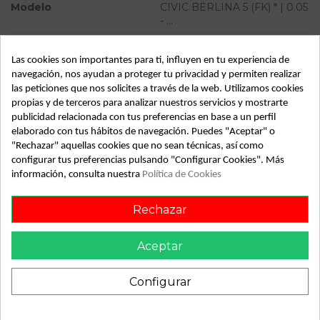
Modelo
CIVIC BERLINA 5 (FK) * | 0.05
- ...
Tipo vehículo
Turismo
Las cookies son importantes para ti, influyen en tu experiencia de
Almacén
49349
navegación, nos ayudan a proteger tu privacidad y permiten realizar
las peticiones que nos solicites a través de la web. Utilizamos cookies
SubAlmacén
374
propias y de terceros para analizar nuestros servicios y mostrarte
SubSubAlmacén
100029559
publicidad relacionada con tus preferencias en base a un perfil
elaborado con tus hábitos de navegación. Puedes "Aceptar" o
"Rechazar" aquellas cookies que no sean técnicas, así como
ID:
830830
configurar tus preferencias pulsando "Configurar Cookies". Más
Fecha disponible:
2023-08-28
información, consulta nuestra
Política de Cookies
Rechazar
Descripción
Recambio de servofreno para honda civic berlina 5 (fk) | 0.05
Aceptar
- ... | 0.05 - ... referencia OEM IAM 4600ASMGG020
Configurar