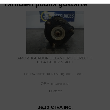
También podría gustarte
AMORTIGUADOR DELANTERO DERECHO
801403000255 51601
HONDA CIVIC BERLINA 5 (FK) | 0.05 - ... | 0.05 - ...
OEM:
801403000255
ID:
812623
36,30 € IVA INC.