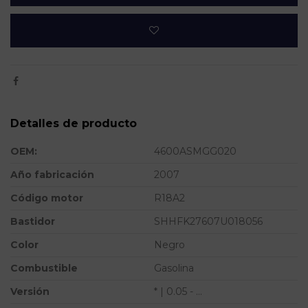
Detalles de producto
OEM:
4600ASMGG020
Año fabricación
2007
Código motor
R18A2
Bastidor
SHHFK27607U018056
Color
Negro
Combustible
Gasolina
Versión
* | 0.05 - ...