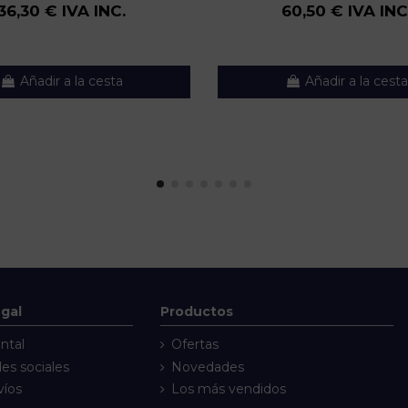
36,30 € IVA INC.
60,50 € IVA INC
Añadir a la cesta
Añadir a la cesta
egal
Productos
ntal
Ofertas
des sociales
Novedades
víos
Los más vendidos