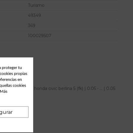
Turismo
49349
369
100029507
a proteger tu
 cookies propias
eferencias en
quellas cookies
 derecha para honda civic berlina 5 (fk) | 0.05 - ... | 0.05
. Más
gurar