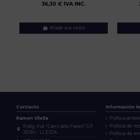
36,30 € IVA INC.
Añadir a la cesta
Contacto
Información l
Ramon Vilella
Política ambie
Política de re
Políg. Ind. "Camí dels Frares" C/F
25190 - LLEIDA
Política de en