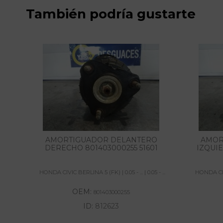
También podría gustarte
AMORTIGUADOR DELANTERO
AMOR
DERECHO 801403000255 51601
IZQUIE
HONDA CIVIC BERLINA 5 (FK) | 0.05 - ... | 0.05 - ...
HONDA CIVIC
OEM:
801403000255
ID:
812623