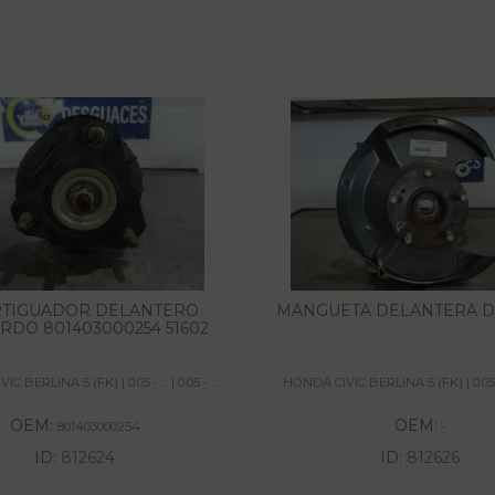
TIGUADOR DELANTERO
MANGUETA DELANTERA 
RDO 801403000254 51602
 BERLINA 5 (FK) | 0.05 - ... | 0.05 - ...
HONDA CIVIC BERLINA 5 (FK) | 0.05 - ...
OEM:
OEM:
801403000254
-
ID:
812624
ID:
812626