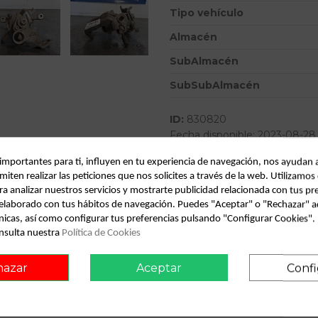
Tipo vehículo
Almacén
SubAlmacén
SubSubAlmacén
ID:
830820
Fecha disponible:
2023-08-28
 importantes para ti, influyen en tu experiencia de navegación, nos ayudan 
miten realizar las peticiones que nos solicites a través de la web. Utilizamos
Descripción
ra analizar nuestros servicios y mostrarte publicidad relacionada con tus pr
l elaborado con tus hábitos de navegación. Puedes "Aceptar" o "Rechazar" a
Recambio de pinza freno trasera
nicas, así como configurar tus preferencias pulsando "Configurar Cookies"
- ... referencia OEM IAM
nsulta nuestra
Política de Cookies
hazar
Aceptar
Confi