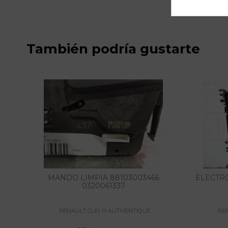
También podría gustarte
MANDO LIMPIA 88103003466
ELECTRO
0320061337
RENAULT CLIO III AUTHENTIQUE
REN