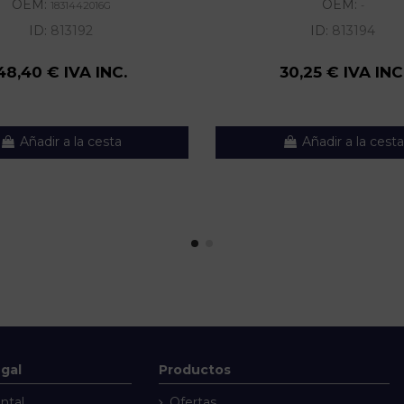
OEM:
OEM:
1831442016G
-
ID:
813192
ID:
813194
48,40 € IVA INC.
30,25 € IVA INC
Añadir a la cesta
Añadir a la cesta
egal
Productos
ntal
Ofertas