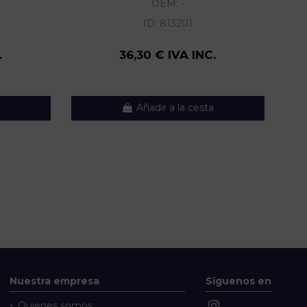
OEM:
-
ID:
813201
.
36,30 € IVA INC.
Añadir a la cesta
Nuestra empresa
Síguenos en
Quienes somos