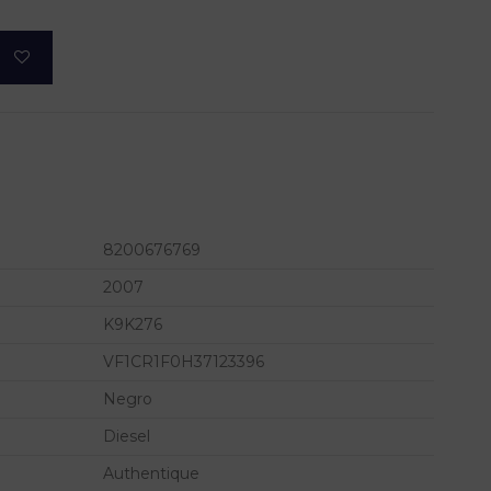
8200676769
2007
K9K276
VF1CR1F0H37123396
Negro
Diesel
Authentique