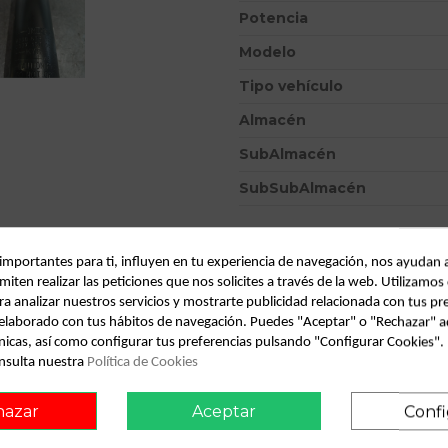
Potencia
Modelo
Tipo vehículo
Almacén
SubAlmacén
SubSubAlmacén
ID:
813198
Fecha disponible:
2022-05-17
 importantes para ti, influyen en tu experiencia de navegación, nos ayudan 
miten realizar las peticiones que nos solicites a través de la web. Utilizamos
ra analizar nuestros servicios y mostrarte publicidad relacionada con tus pr
l elaborado con tus hábitos de navegación. Puedes "Aceptar" o "Rechazar" a
Descripción
nicas, así como configurar tus preferencias pulsando "Configurar Cookies"
nsulta nuestra
Política de Cookies
Recambio de amortiguador tras
IAM 8200676769
hazar
Aceptar
Confi