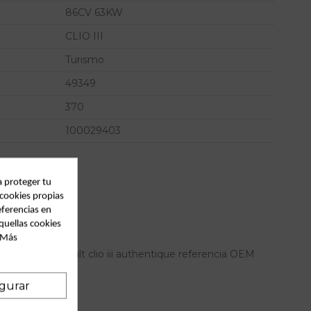
86CV 63KW
CLIO III
Turismo
49349
370
100029403
a proteger tu
 cookies propias
eferencias en
quellas cookies
. Más
ero para renault clio iii authentique referencia OEM
gurar