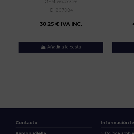
OEM:
88103003466
ID:
807084
30,25 € IVA INC.
Añadir a la cesta
Contacto
Información l
Ramon Vilella
Política ambie