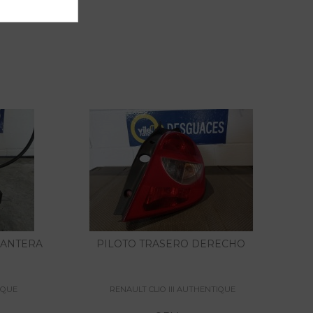
LANTERA
PILOTO TRASERO DERECHO
IQUE
RENAULT CLIO III AUTHENTIQUE