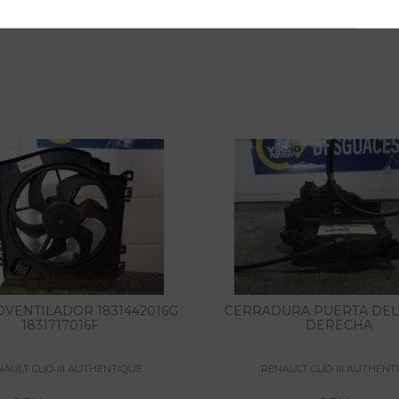
VENTILADOR 1831442016G
CERRADURA PUERTA DE
1831717016F
DERECHA
AULT CLIO III AUTHENTIQUE
RENAULT CLIO III AUTHENT