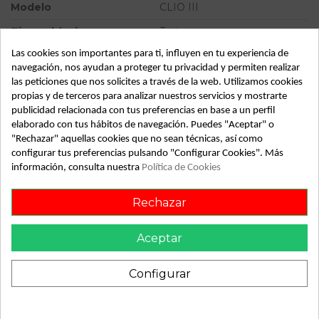
Modelo
CLIO III
Tipo vehículo
Turismo
Las cookies son importantes para ti, influyen en tu experiencia de
Almacén
49349
navegación, nos ayudan a proteger tu privacidad y permiten realizar
SubAlmacén
367
las peticiones que nos solicites a través de la web. Utilizamos cookies
propias y de terceros para analizar nuestros servicios y mostrarte
SubSubAlmacén
100029345
publicidad relacionada con tus preferencias en base a un perfil
elaborado con tus hábitos de navegación. Puedes "Aceptar" o
ID:
813201
"Rechazar" aquellas cookies que no sean técnicas, así como
Fecha disponible:
2022-05-17
configurar tus preferencias pulsando "Configurar Cookies". Más
información, consulta nuestra
Política de Cookies
Rechazar
Descripción
Recambio de piloto trasero derecho para renault clio iii
Aceptar
authentique referencia OEM IAM
Configurar
También podría gustarte