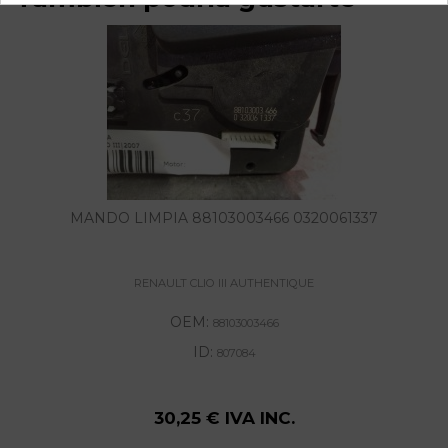
MANDO LIMPIA 88103003466 0320061337
RENAULT CLIO III AUTHENTIQUE
OEM:
88103003466
ID:
807084
30,25 € IVA INC.