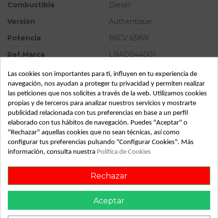
Combustible
Diesel
Versión
Authentique
Potencia
86CV 63KW
Ref.Marca
LBAD044001
Modelo
CLIO III
Las cookies son importantes para ti, influyen en tu experiencia de
navegación, nos ayudan a proteger tu privacidad y permiten realizar
Tipo vehículo
Turismo
las peticiones que nos solicites a través de la web. Utilizamos cookies
propias y de terceros para analizar nuestros servicios y mostrarte
Almacén
49349
publicidad relacionada con tus preferencias en base a un perfil
SubAlmacén
358
elaborado con tus hábitos de navegación. Puedes "Aceptar" o
"Rechazar" aquellas cookies que no sean técnicas, así como
SubSubAlmacén
100028888
configurar tus preferencias pulsando "Configurar Cookies". Más
información, consulta nuestra
Política de Cookies
ID:
813204
Fecha disponible:
2022-05-17
Rechazar
Aceptar
Descripción