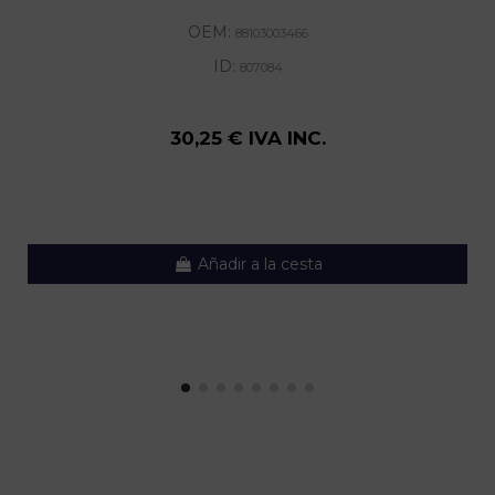
OEM:
88103003466
ID:
807084
30,25 € IVA INC.
Añadir a la cesta