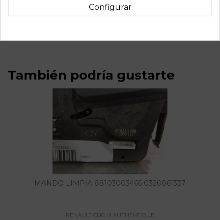
Recambio de cuadro instrumentos para renault clio iii
Configurar
authentique referencia OEM IAM 8200582705H
LBAD044001
También podría gustarte
MANDO LIMPIA 88103003466 0320061337
RENAULT CLIO III AUTHENTIQUE