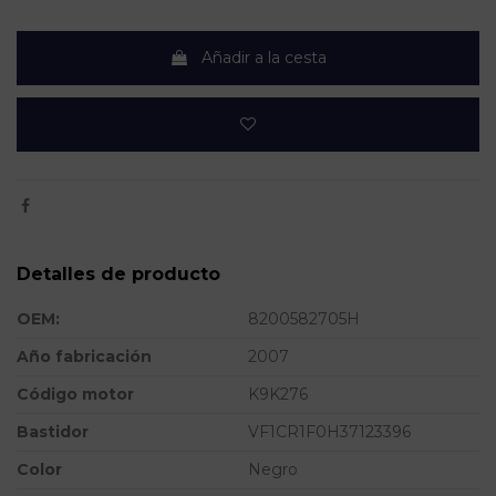
Añadir a la cesta
Detalles de producto
OEM:
8200582705H
Año fabricación
2007
Código motor
K9K276
Bastidor
VF1CR1F0H37123396
Color
Negro