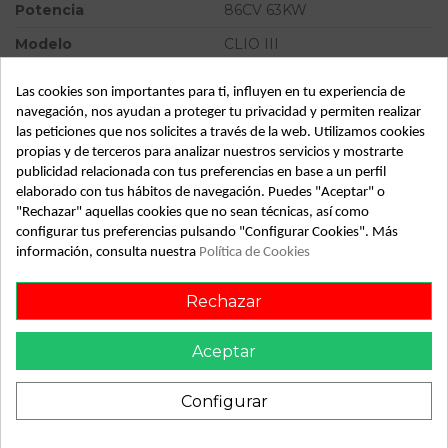
Potencia
86CV 63KW
Modelo
CLIO III
Tipo vehículo
Turismo
Las cookies son importantes para ti, influyen en tu experiencia de
Almacén
49349
navegación, nos ayudan a proteger tu privacidad y permiten realizar
las peticiones que nos solicites a través de la web. Utilizamos cookies
SubAlmacén
395
propias y de terceros para analizar nuestros servicios y mostrarte
publicidad relacionada con tus preferencias en base a un perfil
SubSubAlmacén
100030120
elaborado con tus hábitos de navegación. Puedes "Aceptar" o
"Rechazar" aquellas cookies que no sean técnicas, así como
ID:
813205
configurar tus preferencias pulsando "Configurar Cookies". Más
Fecha disponible:
2022-05-17
información, consulta nuestra
Política de Cookies
Rechazar
Descripción
Aceptar
Recambio de caudalimetro para renault clio iii authentique
referencia OEM IAM 8200454482B
Configurar