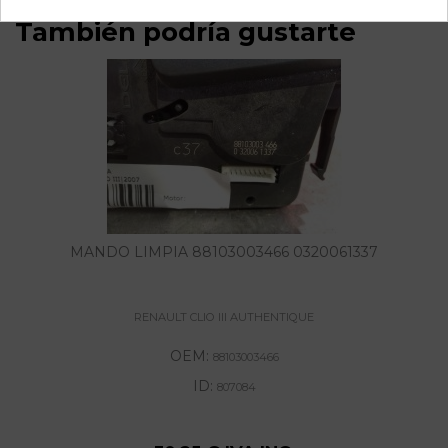
También podría gustarte
MANDO LIMPIA 88103003466 0320061337
RENAULT CLIO III AUTHENTIQUE
OEM:
88103003466
ID:
807084