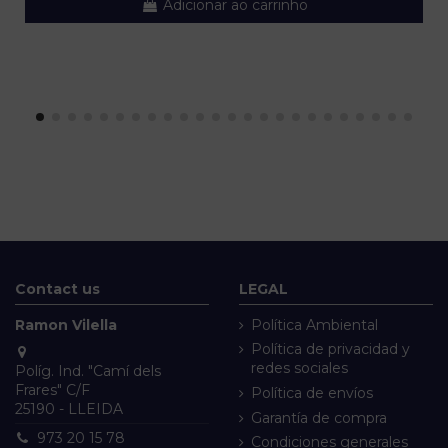
Adicionar ao carrinho
Contact us
LEGAL
Ramon Vilella
Política Ambiental
Política de privacidad y
redes sociales
Políg. Ind. "Camí dels
Frares" C/F
Política de envíos
25190 - LLEIDA
Garantía de compra
973 20 15 78
Condiciones generales