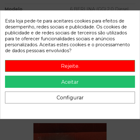
Modelo
6 BERLINA (GG) 2.0 Diesel
CAT | 0.02 - ...
Esta loja pede-te para aceitares cookies para efeitos de
desempenho, redes sociais e publicidade. Os cookies de
Referência
809997
publicidade e de redes sociais de terceiros são utilizados
Disponível a partir de:
2022-04-04
para te oferecer funcionalidades sociais e anúncios
personalizados. Aceitas estes cookies e o processamento
de dados pessoais envolvidos?
Descrição
Rejeite.
Recambio de pinza freno trasera derecha para mazda 6
berlina (gg) 2.0 diesel cat | 0.02 - ... 2.0 diesel cat | 0.02 - ...
Aceitar
referencia OEM IAM
Configurar
Também poderá gostar