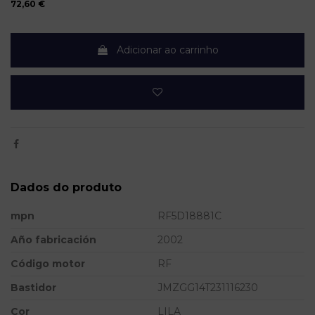
72,60 €
Adicionar ao carrinho
Dados do produto
mpn
RF5D18881C
Año fabricación
2002
Código motor
RF
Bastidor
JMZGG14T231116230
Cor
LILA