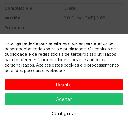
Combustible
Diesel
Versión
2.0 Diesel CAT | 0.02 - ...
Potencia
Ref.Marca
Esta loja pede-te para aceitares cookies para efeitos de
Ref.Equivalencia
desempenho, redes sociais e publicidade. Os cookies de
publicidade e de redes sociais de terceiros são utilizados
Modelo
6 BERLINA (GG) 2.0 Diesel
para te oferecer funcionalidades sociais e anúncios
CAT | 0.02 - ...
personalizados. Aceitas estes cookies e o processamento
de dados pessoais envolvidos?
Referência
810004
Disponível a partir de:
2022-04-04
Rejeite.
Aceitar
Descrição
Recambio de centralita motor uce para mazda 6 berlina
Configurar
(gg) 2.0 diesel cat | 0.02 - ... 2.0 diesel cat | 0.02 - ...
referencia OEM IAM RF5D18881C 2758006033 RF5D