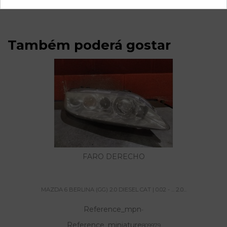
Também poderá gostar
FARO DERECHO
MAZDA 6 BERLINA (GG) 2.0 DIESEL CAT | 0.02 - ... 2.0...
Reference_mpn
-
Reference_miniature
809979