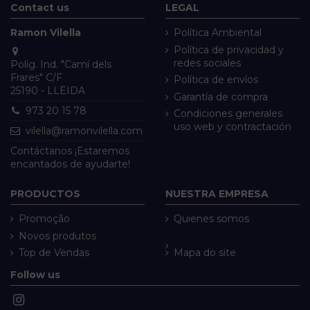
Contact us
LEGAL
Ramon Vilella
Política Ambiental
Política de privacidad y
redes sociales
Políg. Ind. "Camí dels
Frares" C/F
Política de envíos
25190 - LLEIDA
Garantía de compra
973 20 15 78
Condiciones generales
uso web y contractación
vilella@ramonvilella.com
Contáctanos ¡Estaremos
encantados de ayudarte!
PRODUCTOS
NUESTRA EMPRESA
Promoção
Quienes somos
Novos produtos
Top de Vendas
Mapa do site
Follow us